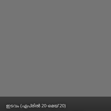
ഇടവം (ഏപ്രില്‍ 20-മെയ് 20)