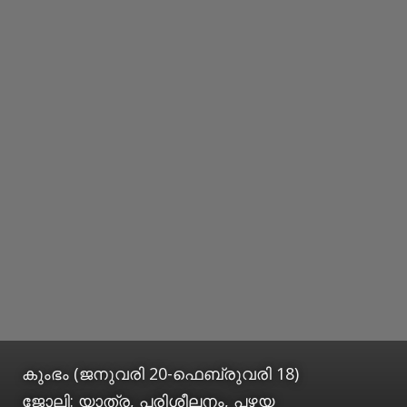
കുംഭം (ജനുവരി 20-ഫെബ്രുവരി 18)
ജോലി: യാത്ര, പരിശീലനം, പഴയ