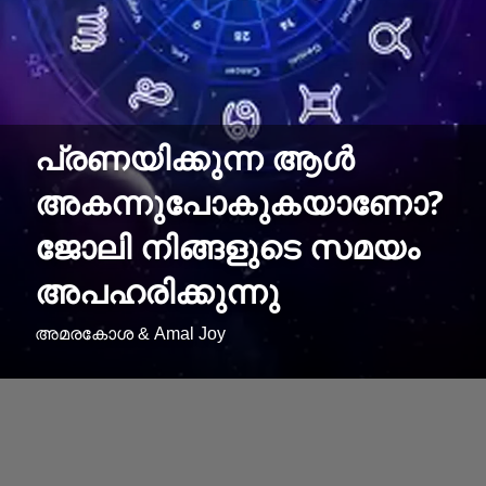
പ്രണയിക്കുന്ന ആള്‍
അകന്നുപോകുകയാണോ?
ജോലി നിങ്ങളുടെ സമയം
അപഹരിക്കുന്നു
അമരകോശ & Amal Joy