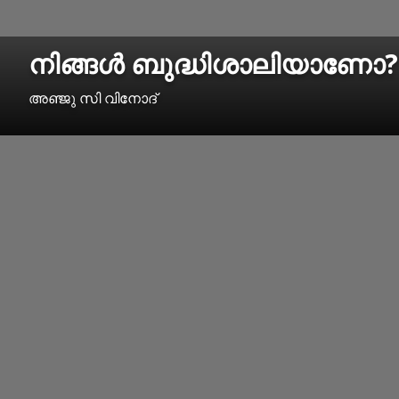
നിങ്ങൾ ബുദ്ധിശാലിയാണോ?
അഞ്ജു സി വിനോദ്‌