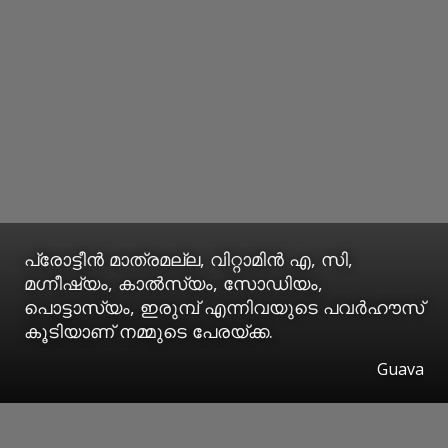
പ്രോട്ടീൻ മാത്രമല്ല, വിറ്റാമിൻ എ, സി,
മഗ്നീഷ്യം, കാൽസ്യം, സോഡിയം,
പൊട്ടാസ്യം, ഇരുമ്പ് എന്നിവയുടെ പവർഹൗസ്
കൂടിയാണ് നമ്മുടെ പേരയ്ക്ക.
Guava