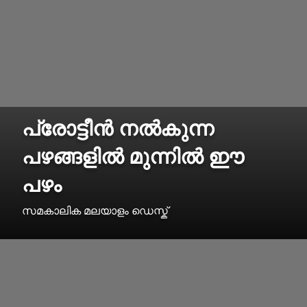
പ്രോട്ടീൻ നൽകുന്ന
പഴങ്ങളിൽ മുന്നിൽ ഈ
പഴം
സമകാലിക മലയാളം ഡെസ്ക്