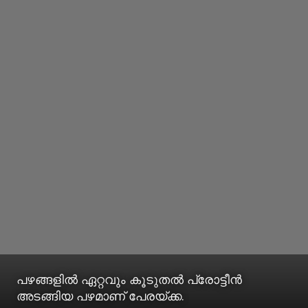
പഴങ്ങളിൽ ഏറ്റവും കൂടുതൽ പ്രോട്ടീൻ
അടങ്ങിയ പഴമാണ് പേരയ്ക്ക.