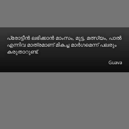
പ്രോട്ടീൻ ലഭിക്കാൻ മാംസം, മുട്ട, മത്സ്യം, പാൽ
എന്നിവ മാത്രമാണ് മികച്ച മാർഗമെന്ന് പലരും
കരുതാറുണ്ട്.
Guava