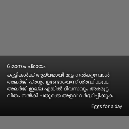
6 മാസം പ്രായം
കുട്ടികൾക്ക് ആദ്യമായി മുട്ട നൽകുമ്പോൾ
അലർജി പ്രശ്നം ഉണ്ടോയെന്ന് ശ്രദ്ധിക്കുക.
അലർജി ഇല്ല എങ്കിൽ ദിവസവും അരമുട്ട
വീതം നൽകി പതുക്കെ അളവ് വർദ്ധിപ്പിക്കുക.
Eggs for a day