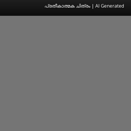
പ്രതീകാത്മക ചിത്രം | AI Generated