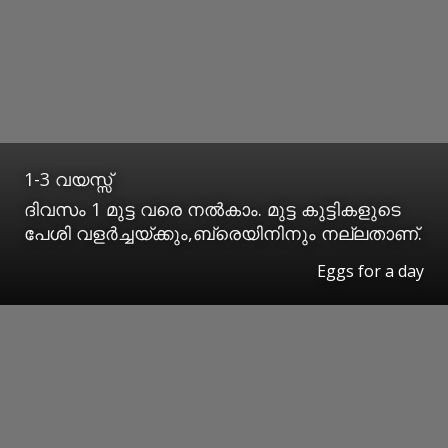
1-3 വയസ്സ്
ദിവസം 1 മുട്ട വരെ നൽകാം. മുട്ട കുട്ടികളുടെ
പേശി വളർച്ചയ്ക്കും,ബ്രെയിനിനും നല്ലതാണ്.
Eggs for a day