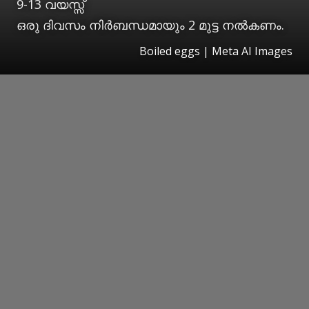
9-13 വയസ്സ്
ഒരു ദിവസം നിർബന്ധമായും 2 മുട്ട നൽകണം.
Boiled eggs | Meta AI Images