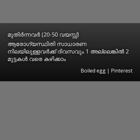
മുതിർന്നവർ (20-50 വയസ്സ്)
ആരോഗ്യസ്ഥിതി സാധാരണ
നിലയിലുള്ളവർക്ക് ദിവസവും 1 അല്ലെങ്കിൽ 2
മുട്ടകൾ വരെ കഴിക്കാം
Boiled egg | Pinterest