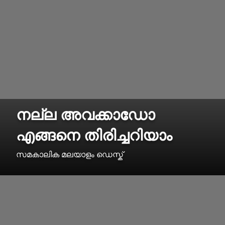
നല്ല അവക്കാഡോ
എങ്ങനെ തിരിച്ചറിയാം
സമകാലിക മലയാളം ഡെസ്ക്