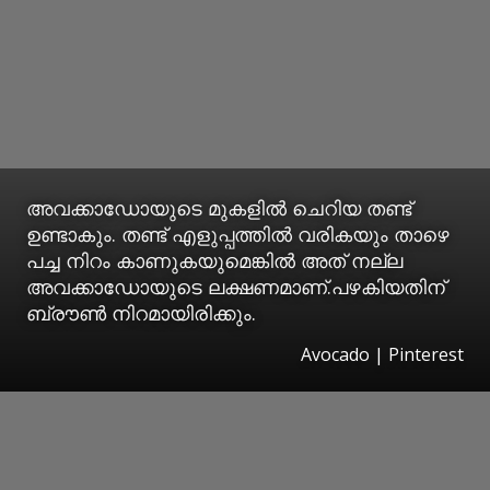
അവക്കാഡോയുടെ മുകളിൽ ചെറിയ തണ്ട്
ഉണ്ടാകും. തണ്ട് എളുപ്പത്തിൽ വരികയും താഴെ
പച്ച നിറം കാണുകയുമെങ്കിൽ അത് നല്ല
അവക്കാഡോയുടെ ലക്ഷണമാണ്.പഴകിയതിന്
ബ്രൗൺ നിറമായിരിക്കും.
Avocado | Pinterest