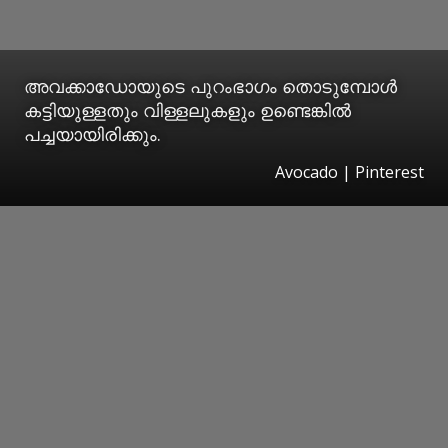
അവക്കാഡോയുടെ പുറംഭാ​ഗം തൊടുമ്പോൾ
കട്ടിയുള്ളതും വിള്ളലുകളും ഉണ്ടെങ്കിൽ
പച്ചയായിരിക്കും.
Avocado | Pinterest