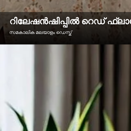
റിലേഷൻഷിപ്പിൽ റെഡ് ഫ്ല
സമകാലിക മലയാളം ഡെസ്ക്