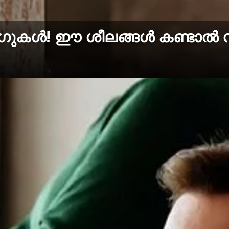
ാഗുകൾ! ഈ ശീലങ്ങൾ കണ്ടാൽ സ