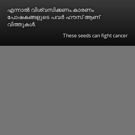
എന്നാൽ വിശ്വസിക്കണം.കാരണം
പോഷകങ്ങളുടെ പവർ ഹൗസ് ആണ്
വിത്തുകൾ.
These seeds can fight cancer