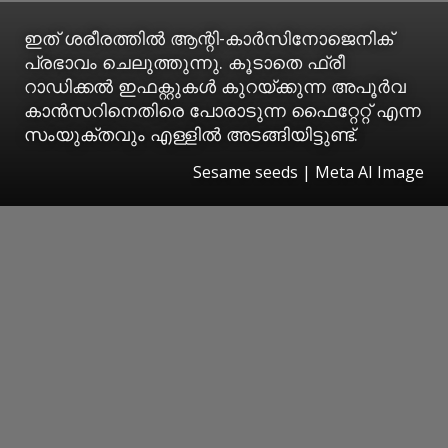
ഇത് ശരീരത്തിൽ ആന്റി-കാർസിനോജെനിക്
പ്രഭാവം ചെലുത്തുന്നു. കൂടാതെ ഫ്രീ
റാഡിക്കൽ ഇഫക്റ്റുകൾ കുറയ്ക്കുന്ന അപൂർവ
കാൻസറിനെതിരെ പോരാടുന്ന ഫൈറ്റേറ്റ് എന്ന
സംയുക്തവും എള്ളിൽ അടങ്ങിയിട്ടുണ്ട്.
Sesame seeds | Meta AI Image