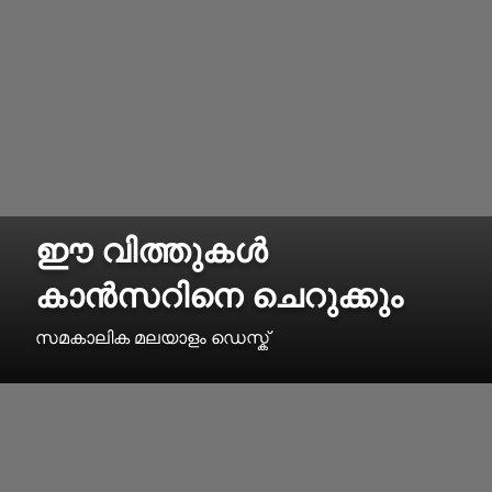
ഈ വിത്തുകൾ
കാൻസറിനെ ചെറുക്കും
സമകാലിക മലയാളം ഡെസ്ക്