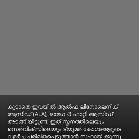
കൂടാതെ ഇവയിൽ ആൽഫ-ലിനോലെനിക്
ആസിഡ് (ALA), ഒമേഗ -3 ഫാറ്റി ആസിഡ്
അടങ്ങിയിട്ടുണ്ട്. ഇത് സ്തനത്തിലെയും
സെർവിക്സിലെയും ട്യൂമർ കോശങ്ങളുടെ
വളർച്ച പരിമിതപ്പെടുത്താൻ സഹായിക്കുന്നു.