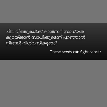
ചില വിത്തുകൾക്ക് കാൻസർ സാധ്യത
കുറയ്ക്കാൻ സാധിക്കുമെന്ന് പറഞ്ഞാൽ
നിങ്ങൾ വിശ്വസിക്കുമോ?
These seeds can fight cancer