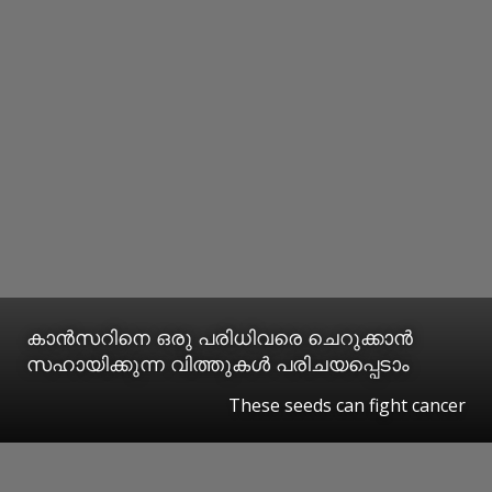
കാൻസറിനെ ഒരു പരിധിവരെ ചെറുക്കാൻ
സഹായിക്കുന്ന വിത്തുകൾ പരിചയപ്പെടാം
These seeds can fight cancer