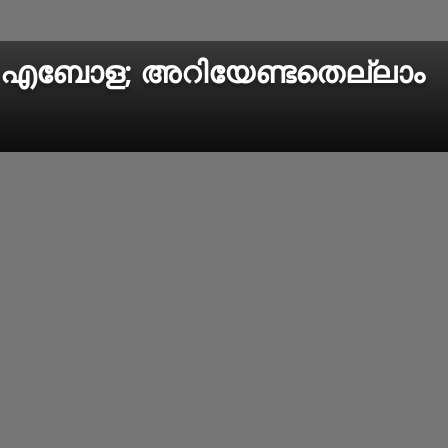
ന എബോള; അറിയേണ്ടതെല്ലാം