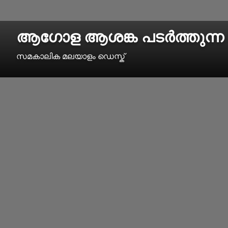
ആ​ഗോള ആശങ്ക പടർത്തുന്
സമകാലിക മലയാളം ഡെസ്ക്