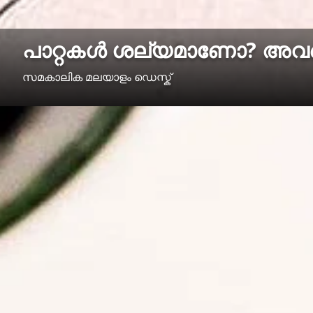
പാറ്റകൾ ശല്യമാണോ? അവയെ
സമകാലിക മലയാളം ഡെസ്ക്