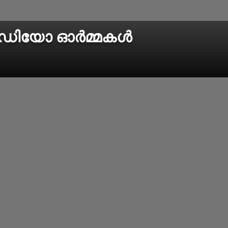
ഡിയോ ഓര്‍മ്മകള്‍