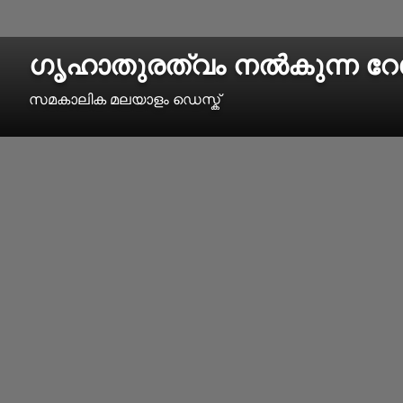
ഗൃഹാതുരത്വം നല്‍കുന്ന റേ
സമകാലിക മലയാളം ഡെസ്ക്