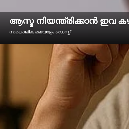
ആസ്മ നിയന്ത്രിക്കാൻ ഇവ കഴി
സമകാലിക മലയാളം ഡെസ്ക്