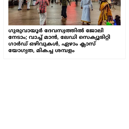
ഗുരുവായൂർ ദേവസ്വത്തിൽ ജോലി
നേടാം; വാച്ച് മാൻ, ലേഡി സെക്യൂരിറ്റി
ഗാർഡ് ഒഴിവുകൾ, ഏഴാം ക്ലാസ്
യോഗ്യത, മികച്ച ശമ്പളം