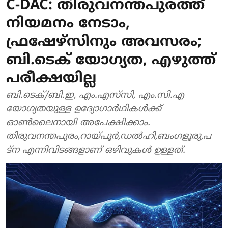
C-DAC: തിരുവനന്തപുരത്ത്
നിയമനം നേടാം,
ഫ്രഷേഴ്‌സിനും അവസരം;
ബി.ടെക് യോഗ്യത, എഴുത്ത്
പരീക്ഷയില്ല
ബി.ടെക്/ബി.ഇ, എം.എസ്‌സി, എം.സി.എ
യോഗ്യതയുള്ള ഉദ്യോഗാർഥികൾക്ക്
ഓൺലൈനായി അപേക്ഷിക്കാം.
തിരുവനന്തപുരം,റായ്പൂർ,ഡൽഹി,ബംഗളൂരു,പ
ട്ന എന്നിവിടങ്ങളാണ് ഒഴിവുകൾ ഉള്ളത്.