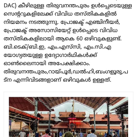
DAC) കീഴിലുള്ള തിരുവനന്തപുരം ഉൾപ്പെടെയുള്ള
സെന്ററുകളിലേക്ക് വിവിധ തസ്തികകളിൽ
നിയമനം നടത്തുന്നു. പ്രോജക്ട് എഞ്ചിനീയർ,
പ്രോജക്ട് അസോസിയേറ്റ് ഉൾപ്പെടെ വിവിധ
തസ്തികകളിലായി ആകെ 60 ഒഴിവുകളുണ്ട്.
ബി.ടെക്/ബി.ഇ, എം.എസ്‌സി, എം.സി.എ
യോഗ്യതയുള്ള ഉദ്യോഗാർഥികൾക്ക്
ഓൺലൈനായി അപേക്ഷിക്കാം.
തിരുവനന്തപുരം,റായ്പൂർ,ഡൽഹി,ബംഗളൂരു,പ
ട്ന എന്നിവിടങ്ങളാണ് ഒഴിവുകൾ ഉള്ളത്.