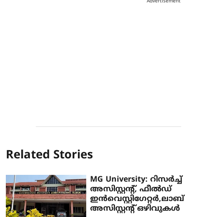
Advertisement
Related Stories
MG University: റിസർച്ച്
അസിസ്റ്റന്റ്, ഫീൽഡ്
ഇൻവെസ്റ്റിഗേറ്റർ,ലാബ്
അസിസ്റ്റന്റ് ഒഴിവുകൾ