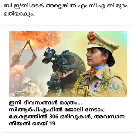
ബി.ഇ/ബി.ടെക് അല്ലെങ്കിൽ എം.സി.എ ബിരുദം
മതിയാകും.
ഇനി ദിവസങ്ങൾ മാത്രം...
സിആർപിഎഫിൽ ജോലി നേടാം;
കേരളത്തിൽ 306 ഒഴിവുകൾ, അവസാന
തീയതി മെയ് 19