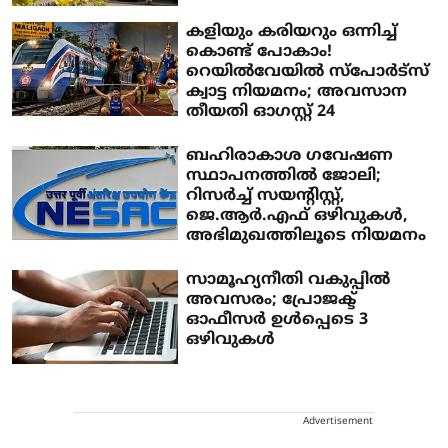
കളിയും കരിയറും ഒന്നിച്ച്
കൊണ്ട് പോകാം!
റെയിൽവേയിൽ സ്പോർട്സ്
ക്വാട്ട നിയമനം; അവസാന
തീയതി ഓഗസ്റ്റ് 24
ബഹിരാകാശ ഗവേഷണ
സ്ഥാപനത്തിൽ ജോലി;
റിസർച്ച് സയന്റിസ്റ്റ്,
ജെ.ആർ.എഫ് ഒഴിവുകൾ,
അഭിമുഖത്തിലൂടെ നിയമനം
സാമൂഹ്യനീതി വകുപ്പിൽ
അവസരം; പ്രോജക്ട്
ഓഫീസർ ഉൾപ്പെടെ 3
ഒഴിവുകൾ
Advertisement