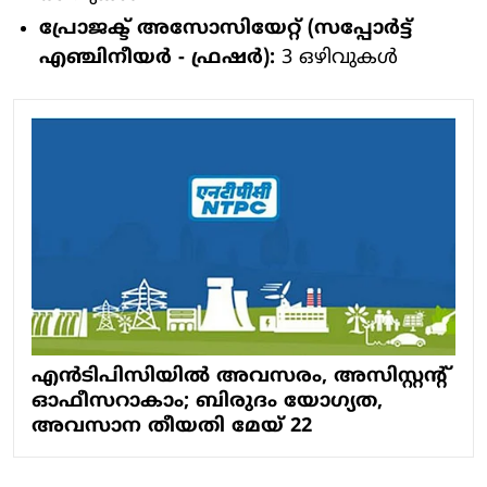
പ്രോജക്ട് അസോസിയേറ്റ് (സപ്പോർട്ട്
എഞ്ചിനീയർ - ഫ്രഷർ):
3 ഒഴിവുകൾ
എൻടിപിസിയിൽ അവസരം, അസിസ്റ്റന്റ്
ഓഫീസറാകാം; ബിരുദം യോഗ്യത,
അവസാന തീയതി മേയ് 22