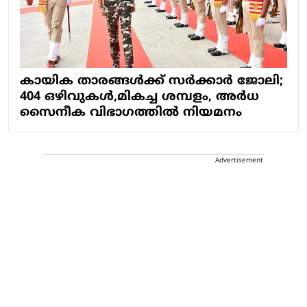
കായിക താരങ്ങൾക്ക് സർക്കാർ ജോലി;
404 ഒഴിവുകൾ,മികച്ച ശമ്പളം, അർധ
സൈനീക വിഭാഗത്തിൽ നിയമനം
Advertisement