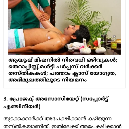
ആയുഷ് മിഷനിൽ നിരവധി ഒഴിവുകൾ;
തെറാപ്പിസ്റ്റ്,മൾട്ടി പർപ്പസ് വർക്കർ
തസ്തികകൾ; പത്താം ക്ലാസ് യോഗ്യത,
അഭിമുഖത്തിലൂടെ നിയമനം
3. പ്രോജക്ട് അസോസിയേറ്റ് (സപ്പോർട്ട്
എഞ്ചിനീയർ)
തുടക്കക്കാർക്ക് അപേക്ഷിക്കാൻ കഴിയുന്ന
തസ്തികയാണിത്. ഇതിലേക്ക് അപേക്ഷിക്കാൻ