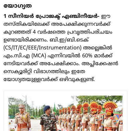
യോഗ്യത
1 സീനിയർ പ്രോജക്ട് എഞ്ചിനീയർ-
ഈ
തസ്തികയിലേക്ക് അപേക്ഷിക്കുന്നവർക്ക്
കുറഞ്ഞത് 4 വർഷത്തെ പ്രവൃത്തിപരിചയം
ഉണ്ടായിരിക്കണം. ബി.ഇ/ബി.ടെക്
(CS/IT/EC/EEE/Instrumentation) അല്ലെങ്കിൽ
എം.സി.എ (MCA) എന്നിവയിൽ 60% മാർക്ക്
നേടിയവർക്ക് അപേക്ഷിക്കാം. അപ്ലിക്കേഷൻ
സെക്യൂരിറ്റി വിഭാഗത്തിലും ഇതേ
യോഗ്യതയുള്ളവർക്ക് ഒഴിവുകളുണ്ട്.