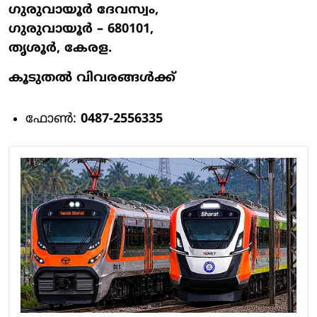
ഗുരുവായൂർ ദേവസ്വം,
ഗുരുവായൂർ – 680101,
തൃശൂർ, കേരള.
കൂടുതൽ വിവരങ്ങൾക്ക്
ഫോൺ:
0487-2556335