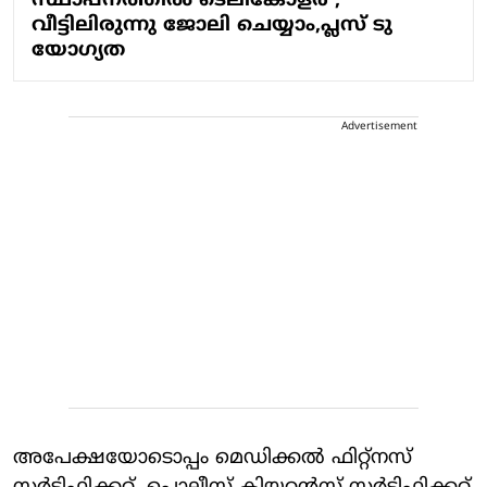
സ്ഥാപനത്തിൽ ടെലികോളർ ,
വീട്ടിലിരുന്നു ജോലി ചെയ്യാം,പ്ലസ് ടു
യോഗ്യത
Advertisement
അപേക്ഷയോടൊപ്പം മെഡിക്കൽ ഫിറ്റ്നസ്