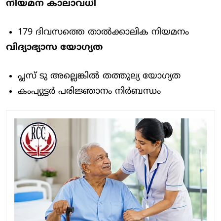
നിയമന കാലാവധി
179 ദിവസത്തെ താൽക്കാലിക നിയമനം
വിദ്യാഭ്യാസ യോഗ്യത
പ്ലസ് ടു അല്ലെങ്കിൽ തത്തുല്യ യോഗ്യത
കംപ്യുട്ടർ പരിജ്ഞാനം നിർബന്ധം