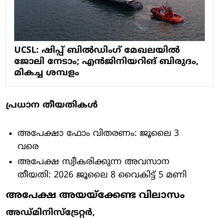
UCSL: ഷിപ്പ് ബിൽഡിംഗ് മേഖലയിൽ
ജോലി നേടാം; എൻജിനിയറിങ് ബിരുദം,
മികച്ച ശമ്പളം
പ്രധാന തീയതികൾ
അപേക്ഷാ ഫോം വിതരണം: ജൂലൈ 3
വരെ
അപേക്ഷ സ്വീകരിക്കുന്ന അവസാന
തീയതി: 2026 ജൂലൈ 8 വൈകിട്ട് 5 മണി
അപേക്ഷ അയയ്ക്കേണ്ട വിലാസം
അഡ്മിനിസ്ട്രേറ്റർ,