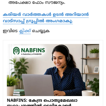
അപേക്ഷാ ഫോം സൗജന്യം.
കരിയർ വാർത്തകൾ ഉടൻ അറിയാൻ
വാട്സാപ്പ് ഗ്രൂപ്പിൽ അംഗമാകൂ.
ഇവിടെ
ക്ലിക്ക്
ചെയ്യുക
NABFINS: കേന്ദ്ര പൊതുമേഖലാ