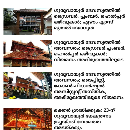
ഗുരുവായൂർ ദേവസ്വത്തിൽ
ഡ്രൈവർ, പ്ലംബർ, ഹെൽപ്പർ
ഒഴിവുകൾ; ഏഴാം ക്ലാസ്
മുതൽ യോഗ്യത
ഗുരുവായൂർ ദേവസ്വത്തിൽ
അവസരം: ഡ്രൈവർ,പ്ലംബർ,
ഹെൽപ്പർ ഒഴിവുകൾ;
നിയമനം അഭിമുഖത്തിലൂടെ
ഗുരുവായൂർ ദേവസ്വത്തിൽ
അവസരം; ടൈപ്പിസ്റ്റ്,
കോൺഫിഡൻഷ്യൽ
അസിസ്റ്റന്റ് തസ്തിക,
അഭിമുഖത്തിലൂടെ നിയമനം
ഭക്തർ ശ്രദ്ധിക്കുക; 23-ന്
ഗുരുവായൂർ ക്ഷേത്രനട
ഉച്ചയ്ക്ക് നേരത്തെ
അടയ്ക്കും