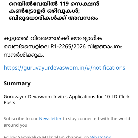
റെയിൽവേയിൽ 119 സെക്ഷൻ
കൺട്രോളർ ഒഴിവുകൾ;
ബിരുദധാരികൾക്ക് അവസരം
കൂടുതൽ വിവരങ്ങൾക്ക് ഔദ്യോഗിക
വെബ്സൈറ്റിലെ R1-2265/2026 വിജ്ഞാപനം
സന്ദർശിക്കുക.
https://guruvayurdevaswom.in/#/notifications
Summary
Guruvayur Devaswom Invites Applications for 10 LD Clerk
Posts
Subscribe to our
Newsletter
to stay connected with the world
around you
Follow Samakalika Malayalam channel on
WhatsApp