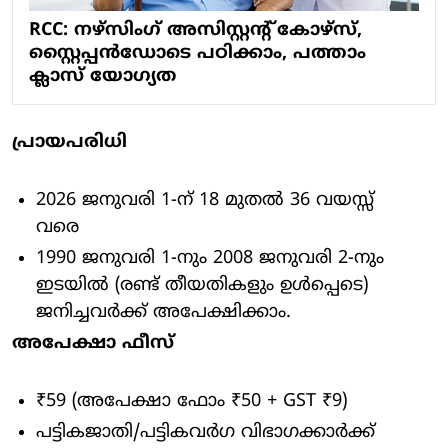
RCC: നഴ്സിംഗ് അസിസ്റ്റന്റ് കോഴ്സ്,
സ്റ്റൈപ്പൻഡോടെ പഠിക്കാം, പത്താം
ക്ലാസ് യോഗ്യത
പ്രായപരിധി
2026 ജനുവരി 1-ന് 18 മുതൽ 36 വയസ്സ്
വരെ
1990 ജനുവരി 1-നും 2008 ജനുവരി 2-നും
ഇടയിൽ (രണ്ട് തീയതികളും ഉൾപ്പെടെ)
ജനിച്ചവർക്ക് അപേക്ഷിക്കാം.
അപേക്ഷാ ഫീസ്
₹59 (അപേക്ഷാ ഫോം ₹50 + GST ₹9)
പട്ടികജാതി/പട്ടികവർഗ വിഭാഗക്കാർക്ക്