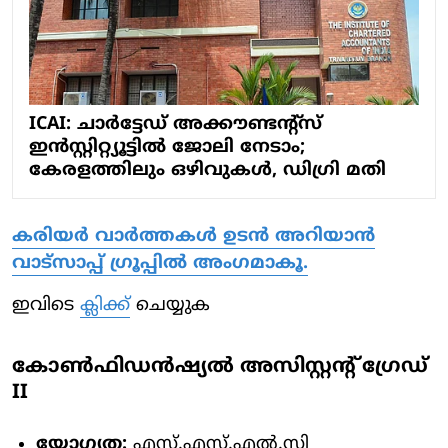
ICAI: ചാർട്ടേഡ് അക്കൗണ്ടന്റ്സ്
ഇൻസ്റ്റിറ്റ്യൂട്ടിൽ ജോലി നേടാം;
കേരളത്തിലും ഒഴിവുകൾ, ഡിഗ്രി മതി
കരിയർ വാർത്തകൾ ഉടൻ അറിയാൻ
വാട്സാപ്പ് ഗ്രൂപ്പിൽ അംഗമാകൂ.
ഇവിടെ
ക്ലിക്ക്
ചെയ്യുക
കോൺഫിഡൻഷ്യൽ അസിസ്റ്റന്റ് ഗ്രേഡ്
II
യോഗ്യത:
എസ്.എസ്.എൽ.സി