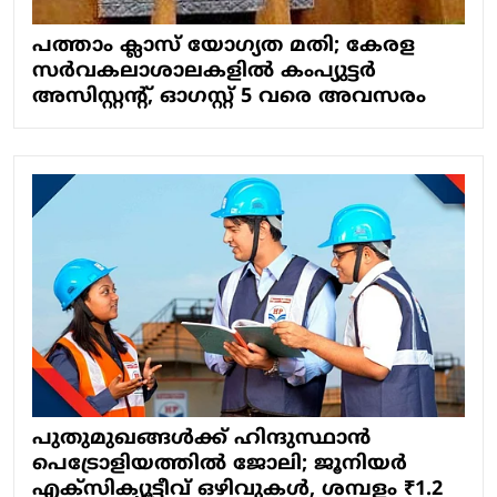
പത്താം ക്ലാസ് യോഗ്യത മതി; കേരള
സർവകലാശാലകളിൽ കംപ്യുട്ടർ
അസിസ്റ്റന്റ്, ഓഗസ്റ്റ് 5 വരെ അവസരം
പുതുമുഖങ്ങൾക്ക് ഹിന്ദുസ്ഥാൻ
പെട്രോളിയത്തിൽ ജോലി; ജൂനിയർ
എക്സിക്യൂട്ടീവ് ഒഴിവുകൾ, ശമ്പളം ₹1.2