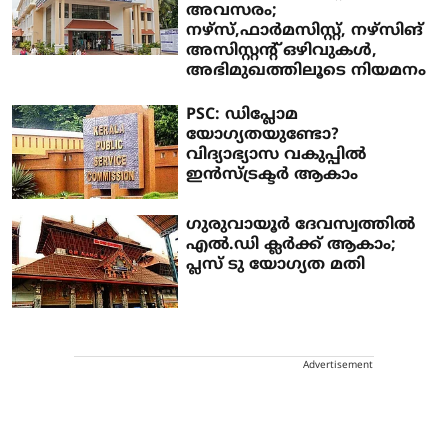
അവസരം;
നഴ്സ്,ഫാർമസിസ്റ്റ്, നഴ്സിങ്
അസിസ്റ്റന്റ് ഒഴിവുകൾ,
അഭിമുഖത്തിലൂടെ നിയമനം
PSC: ഡിപ്ലോമ
യോഗ്യതയുണ്ടോ?
വിദ്യാഭ്യാസ വകുപ്പിൽ
ഇൻസ്ട്രക്ടർ ആകാം
ഗുരുവായൂർ ദേവസ്വത്തിൽ
എൽ.ഡി ക്ലർക്ക് ആകാം;
പ്ലസ് ടു യോഗ്യത മതി
Advertisement