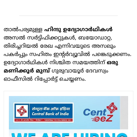
താൽപര്യമുള്ള
ഹിന്ദു ഉദ്യോഗാർഥികൾ
അസൽ സർട്ടിഫിക്കറ്റുകൾ, ബയോഡാറ്റ,
തിരിച്ചറിയൽ രേഖ എന്നിവയുടെ അസലും
പകർപ്പും സഹിതം ഇന്റർവ്യൂവിൽ പങ്കെടുക്കണം.
ഉദ്യോഗാർഥികൾ നിശ്ചിത സമയത്തിന്
ഒരു
മണിക്കൂർ മുമ്പ്
ഗുരുവായൂർ ദേവസ്വം
ഓഫീസിൽ റിപ്പോർട്ട് ചെയ്യണം.