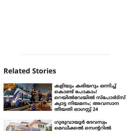
Related Stories
കളിയും കരിയറും ഒന്നിച്ച്
കൊണ്ട് പോകാം!
റെയിൽവേയിൽ സ്പോർട്സ്
ക്വാട്ട നിയമനം; അവസാന
തീയതി ഓഗസ്റ്റ് 24
ഗുരുവായൂർ ദേവസ്വം
മെഡിക്കൽ സെന്ററിൽ