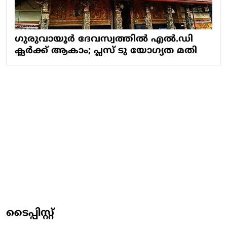
ഗുരുവായൂർ ദേവസ്വത്തിൽ എൽ.ഡി
ക്ലർക്ക് ആകാം; പ്ലസ് ടു യോഗ്യത മതി
ടൈപ്പിസ്റ്റ്