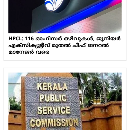
HPCL: 116 ഓഫീസർ ഒഴിവുകൾ, ജൂനിയർ
എക്സിക്യൂട്ടീവ് മുതൽ ചീഫ് ജനറൽ
മാനേജർ വരെ