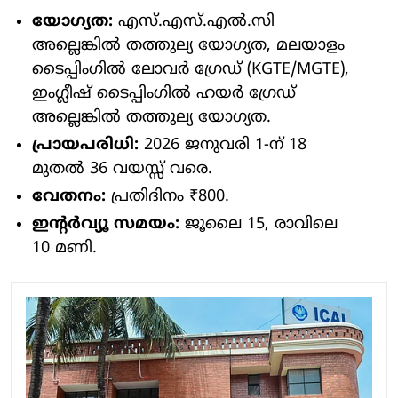
യോഗ്യത:
എസ്.എസ്.എൽ.സി
അല്ലെങ്കിൽ തത്തുല്യ യോഗ്യത, മലയാളം
ടൈപ്പിംഗിൽ ലോവർ ഗ്രേഡ് (KGTE/MGTE),
ഇംഗ്ലീഷ് ടൈപ്പിംഗിൽ ഹയർ ഗ്രേഡ്
അല്ലെങ്കിൽ തത്തുല്യ യോഗ്യത.
പ്രായപരിധി:
2026 ജനുവരി 1-ന് 18
മുതൽ 36 വയസ്സ് വരെ.
വേതനം:
പ്രതിദിനം ₹800.
ഇന്റർവ്യൂ സമയം:
ജൂലൈ 15, രാവിലെ
10 മണി.