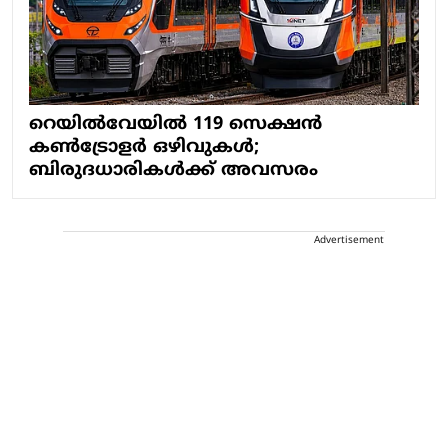
റെയിൽവേയിൽ 119 സെക്ഷൻ
കൺട്രോളർ ഒഴിവുകൾ;
ബിരുദധാരികൾക്ക് അവസരം
Advertisement