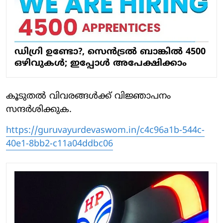
ഡിഗ്രി ഉണ്ടോ?, സെൻട്രൽ ബാങ്കിൽ 4500
ഒഴിവുകൾ; ഇപ്പോൾ അപേക്ഷിക്കാം
കൂടുതൽ വിവരങ്ങൾക്ക് വിജ്ഞാപനം
സന്ദർശിക്കുക.
https://guruvayurdevaswom.in/c4c96a1b-544c-
40e1-8bb2-c11a04ddbc06