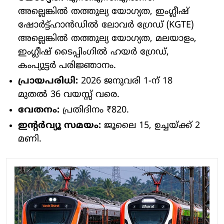
അല്ലെങ്കിൽ തത്തുല്യ യോഗ്യത, ഇംഗ്ലീഷ്
ഷോർട്ട്‌ഹാൻഡിൽ ലോവർ ഗ്രേഡ് (KGTE)
അല്ലെങ്കിൽ തത്തുല്യ യോഗ്യത, മലയാളം,
ഇംഗ്ലീഷ് ടൈപ്പിംഗിൽ ഹയർ ഗ്രേഡ്,
കംപ്യുട്ടർ പരിജ്ഞാനം.
പ്രായപരിധി:
2026 ജനുവരി 1-ന് 18
മുതൽ 36 വയസ്സ് വരെ.
വേതനം:
പ്രതിദിനം ₹820.
ഇന്റർവ്യൂ സമയം:
ജൂലൈ 15, ഉച്ചയ്ക്ക് 2
മണി.