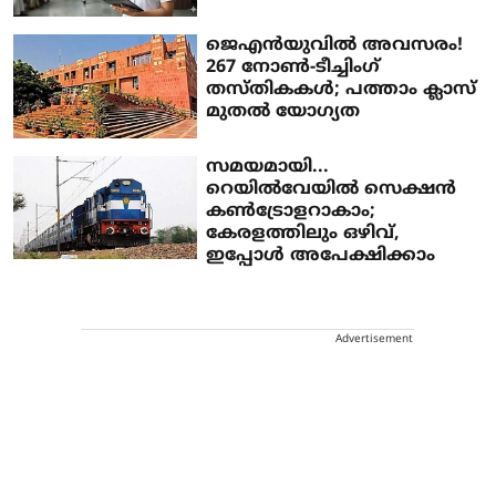
ജെഎൻയുവിൽ അവസരം!
267 നോൺ-ടീച്ചിംഗ്
തസ്തികകൾ; പത്താം ക്ലാസ്
മുതൽ യോഗ്യത
സമയമായി...
റെയിൽവേയിൽ സെക്ഷൻ
കൺട്രോളറാകാം;
കേരളത്തിലും ഒഴിവ്,
ഇപ്പോൾ അപേക്ഷിക്കാം
Advertisement