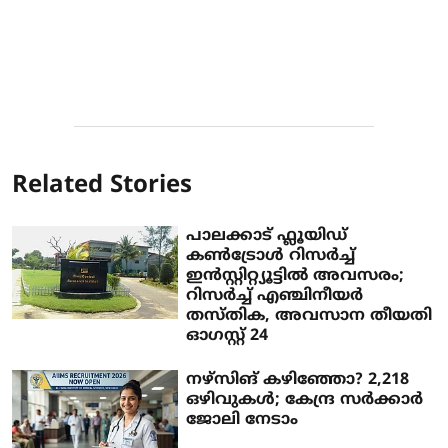
Related Stories
പാലക്കാട് ഫ്ലൂയിഡ്
കൺട്രോൾ റിസർച്ച്
ഇൻസ്റ്റിറ്റ്യൂട്ടിൽ അവസരം;
റിസർച്ച് എഞ്ചിനീയർ
തസ്തിക, അവസാന തീയതി
ഓഗസ്റ്റ് 24
നഴ്സിങ് കഴിഞ്ഞോ? 2,218
ഒഴിവുകൾ; കേന്ദ്ര സർക്കാർ
ജോലി നേടാം