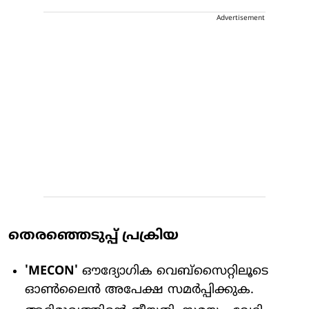
Advertisement
തെരഞ്ഞെടുപ്പ് പ്രക്രിയ
'MECON'
ഔദ്യോഗിക വെബ്സൈറ്റിലൂടെ
ഓൺലൈൻ അപേക്ഷ സമർപ്പിക്കുക.