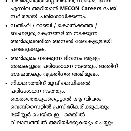
അഭിമുഖത്തിന്റെ തീയതി, സമയം, വേദി
എന്നിവ അറിയാൻ
MECON Careers
പേജ്
സ്ഥിരമായി പരിശോധിക്കണം.
ഡൽഹി / റാഞ്ചി / കൊൽക്കത്ത /
ബംഗളൂരു കേന്ദ്രങ്ങളിൽ നടക്കുന്ന
അഭിമുഖത്തിൽ അസൽ രേഖകളുമായി
പങ്കെടുക്കുക.
അഭിമുഖം നടക്കുന്ന ദിവസം ആദ്യം
രേഖകളുടെ പരിശോധന നടത്തും. അതിന്
ശേഷമാകും വ്യക്തിഗത അഭിമുഖം.
നിയമനത്തിന് മുമ്പ് മെഡിക്കൽ
പരിശോധന നടത്തും.
തെരഞ്ഞെടുക്കപ്പെട്ടാൽ ആ വിവരം
വെബ്സൈറ്റിൽ പ്രസിദ്ധീകരിക്കുകയും
രജിസ്റ്റർ ചെയ്ത ഇ - മെയിൽ
വിലാസത്തിൽ അറിയിക്കുകയും ചെയ്യും.