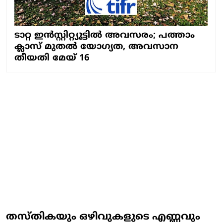
ടാറ്റ ഇൻസ്റ്റിറ്റ്യൂട്ടിൽ അവസരം; പത്താം
ക്ലാസ് മുതൽ യോഗ്യത, അവസാന
തീയതി മേയ് 16
തസ്തികയും ഒഴിവുകളുടെ എണ്ണവും