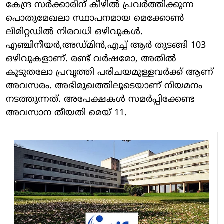
കേന്ദ്ര സർക്കാരിന് കീഴിൽ പ്രവർത്തിക്കുന്ന
പൊതുമേഖലാ സ്ഥാപനമായ മെക്കോൺ
ലിമിറ്റഡിൽ നിരവധി ഒഴിവുകൾ.
എഞ്ചിനീയർ,അഡ്മിൻ,എച്ച് ആർ തുടങ്ങി 103
ഒഴിവുകളാണ്. രണ്ട് വർഷമോ, അതിൽ
കൂടുതലോ പ്രവൃത്തി പരിചയമുള്ളവർക്ക് ആണ്
അവസരം. അഭിമുഖത്തിലൂടെയാണ് നിയമനം
നടത്തുന്നത്. അപേക്ഷകൾ സമർപ്പിക്കേണ്ട
അവസാന തീയതി മെയ് 11.