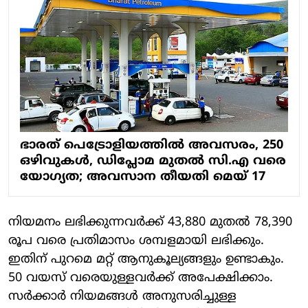
ഭാരത് പെട്രോളിയത്തിൽ അവസരം, 250
ഒഴിവുകൾ, ഡിപ്ലോമ മുതൽ സി.എ വരെ
യോഗ്യത; അവസാന തീയതി മെയ് 17
നിയമനം ലഭിക്കുന്നവർക്ക് 43,880 മുതൽ 78,390
രൂപ വരെ പ്രതിമാസം ശമ്പളമായി ലഭിക്കും.
ഇതിന് പുറമെ മറ്റ് ആനുകൂല്യങ്ങളും ഉണ്ടാകും.
50 വയസ് വരെയുള്ളവർക്ക് അപേക്ഷിക്കാം.
സർക്കാർ നിയമങ്ങൾ അനുസരിച്ചുള്ള