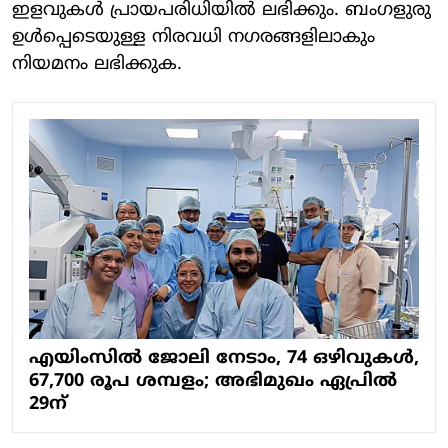
ഇളവുകൾ പ്രായപരിധിയിൽ ലഭിക്കും. ബംഗളുരു
ഉൾപ്പെടെയുള്ള നിരവധി നഗരങ്ങളിലാകും
നിയമനം ലഭിക്കുക.
എയിംസിൽ ജോലി നേടാം, 74 ഒഴിവുകൾ,
67,700 രൂപ ശമ്പളം; അഭിമുഖം ഏപ്രിൽ
29ന്