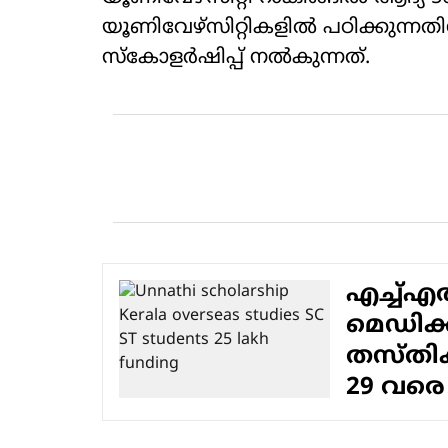
യൂണിവേഴ്‌സിറ്റികളിൽ പഠിക്കുന്നതി
സ്കോളർഷിപ്പ് നൽകുന്നത്.
എച്ച്
മെഡിക
തസ്തിക
29 വരെ