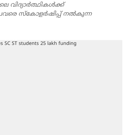
ൾക്ക്
പവരെ സ്കോളർഷിപ്പ് നൽകുന്ന