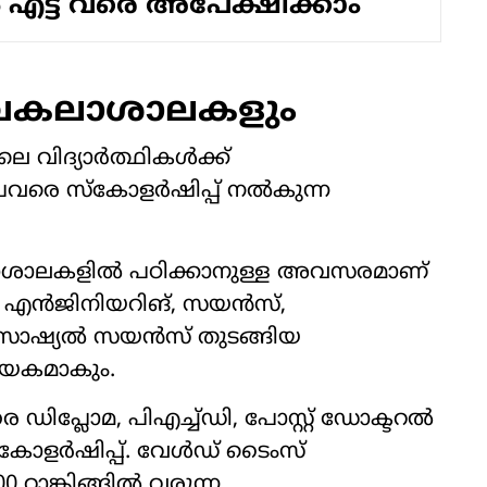
 എട്ട് വരെ അപേക്ഷിക്കാം
വകലാശാലകളും
ലെ വിദ്യാർത്ഥികൾക്ക്
പവരെ സ്കോളർഷിപ്പ് നൽകുന്ന
ാശാലകളിൽ പഠിക്കാനുള്ള അവസരമാണ്
ൽ, എൻജിനിയറിങ്‌, സയൻസ്,
ോ, സോഷ്യൽ സയൻസ് തുടങ്ങിയ
യകമാകും.
 ഡിപ്ലോമ, പിഎച്ച്ഡി, പോസ്റ്റ് ഡോക്ടറൽ
‌കോളർഷിപ്പ്. വേൾഡ് ടൈംസ്
00 റാങ്കിങ്ങിൽ വരുന്ന