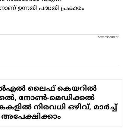
നാണ് ഉന്നതി പദ്ധതി പ്രകാരം
Advertisement
എൽഎൽ ലൈഫ് കെയറിൽ
്കൽ, നോൺ-മെഡിക്കൽ
കളിൽ നിരവധി ഒഴിവ്, മാർച്ച്
 അപേക്ഷിക്കാം