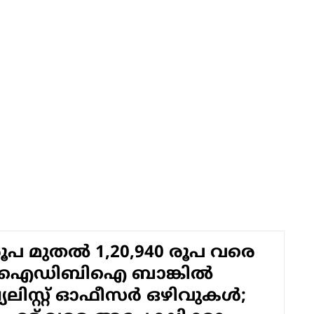
രൂപ മുതൽ 1,20,940 രൂപ വരെ
ം,ഐഡിബിഐ ബാങ്കിൽ
യലിസ്റ്റ് ഓഫീസർ ഒഴിവുകൾ;