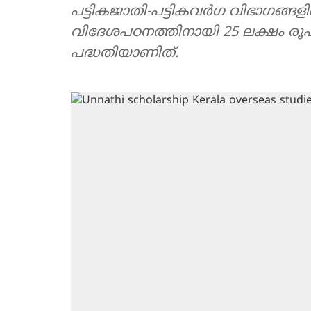
പട്ടികജാതി-പട്ടികവർഗ വിഭാഗങ്ങളിലെ വിദ്യാർത്ഥിക
വിദേശപഠനത്തിനായി 25 ലക്ഷം രൂ
പദ്ധതിയാണിത്.