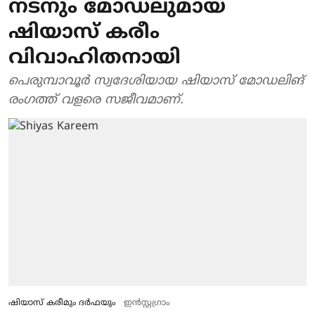
നടനും മോഡലുമായ
ഷിയാസ് കരീം
വിവാഹിതനായി
പെരുമ്പാവൂര്‍ സ്വദേശിയായ ഷിയാസ് മോഡലിങ്
രംഗത്ത് വളരെ സജീവമാണ്.
ഷിയാസ് കരീമും ദർഫയും
ഇൻസ്റ്റ​ഗ്രാം