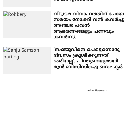
വീട്ടുടമ വിവാഹത്തിന് പോയ
സമയം നോക്കി വൻ കവർച്ച;
അഞ്ചര പവൻ
ആഭരണങ്ങളും പണവും
കവർന്നു
'സഞ്ജുവിനെ പെട്ടെന്നൊരു
ദിവസം ക്രൂശിക്കുന്നത്
ശരിയല്ല'; പിന്തുണയുമായി
മുന്‍ ബിസിസിഐ സെലക്ടര്‍
Advertisement