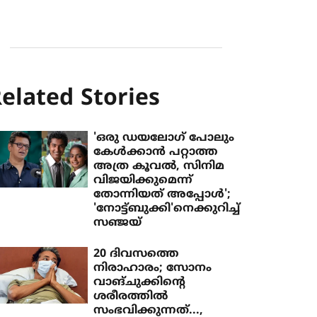
elated Stories
'ഒരു ഡയലോ​ഗ് പോലും
കേൾക്കാൻ പറ്റാത്ത
അത്ര കൂവൽ, സിനിമ
വിജയിക്കുമെന്ന്
തോന്നിയത് അപ്പോൾ';
'നോട്ട്ബുക്കി'നെക്കുറിച്ച്
സഞ്ജയ്
20 ദിവസത്തെ
നിരാഹാരം; സോനം
വാങ്ചുക്കിന്റെ
ശരീരത്തിൽ
സംഭവിക്കുന്നത്...,