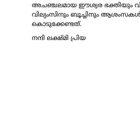
അചഞ്ചലമായ ഈശ്വര ഭക്തിയും വിശ
വില്യംസിനും ബൂച്ചിനും ആശംസകൾ.
കൊടുക്കേണ്ടത്.
നന്ദി ലക്ഷ്മി പ്രിയ