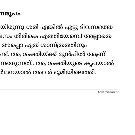
്‍ണരൂപം
രുന്നു ശരി എങ്കിൽ എട്ടു ദിവസത്തെ
വസം തിരികെ എത്തിയേനെ.! അല്ലാതെ
! അപ്പൊ ഏത് ശാസ്ത്രത്തിനും
ണ്ട്. ആ ശക്തിയ്ക്ക് മുൻപിൽ ആണ്
 വണങ്ങുന്നത്.. ആ ശക്തിയുടെ കൃപയാൽ
രാർഥനയാൽ അവർ ഭൂമിയിലെത്തി.
Advertisement