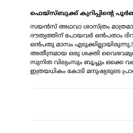
ഫെയ്സ്ബുക്ക് കുറിപ്പിന്‍റെ പൂര
സയൻസ് അഥവാ ശാസ്ത്രം മാത്രമായി
ദൗത്യത്തിന് പോയവർ ഒൻപതാം ദി
ഒൻപതു മാസം എടുക്കില്ലായിരുന്നു.
അതീന്ദ്രമായ ഒരു ശക്തി വൈഭവമു
സുനിത വില്യംസും ബൂച്ചും ഒക്കെ
ഇത്രയധികം കോടി മനുഷ്യരുടെ പ്