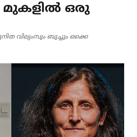
 മുകളില്‍ ഒരു
ത വില്യംസും ബുച്ചും ഒക്കെ