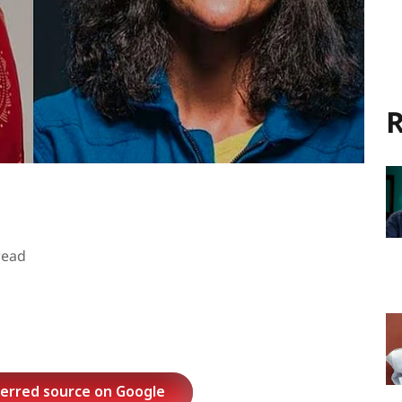
R
read
ferred source on Google