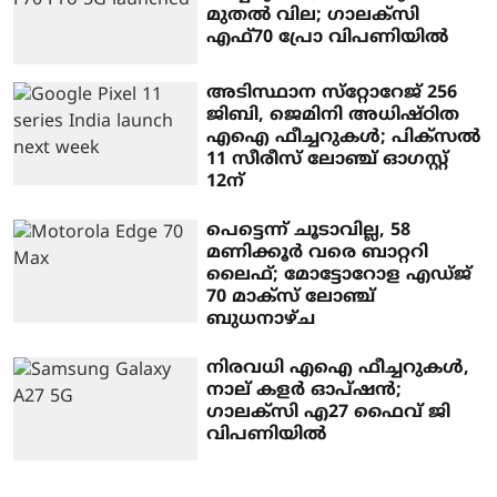
മുതല്‍ വില; ഗാലക്‌സി
എഫ്70 പ്രോ വിപണിയില്‍
അടിസ്ഥാന സ്‌റ്റോറേജ് 256
ജിബി, ജെമിനി അധിഷ്ഠിത
എഐ ഫീച്ചറുകള്‍; പിക്‌സല്‍
11 സീരീസ് ലോഞ്ച് ഓഗസ്റ്റ്
12ന്
പെട്ടെന്ന് ചൂടാവില്ല, 58
മണിക്കൂര്‍ വരെ ബാറ്ററി
ലൈഫ്; മോട്ടോറോള എഡ്ജ്
70 മാക്‌സ് ലോഞ്ച്
ബുധനാഴ്ച
നിരവധി എഐ ഫീച്ചറുകള്‍,
നാല് കളര്‍ ഓപ്ഷന്‍;
ഗാലക്‌സി എ27 ഫൈവ് ജി
വിപണിയില്‍