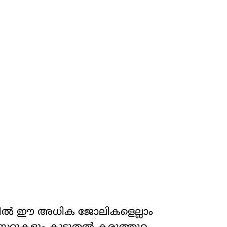
കളില്‍ ഈ അധിക ജോലികളെല്ലാം