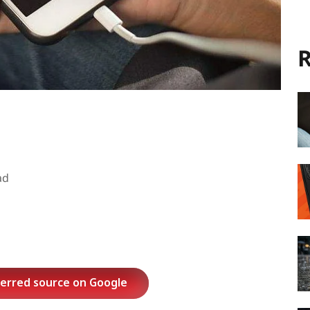
R
ad
ferred source on Google