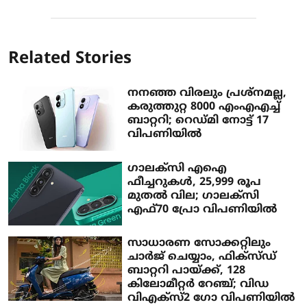
Related Stories
നനഞ്ഞ വിരലും പ്രശ്‌നമല്ല,
കരുത്തുറ്റ 8000 എംഎഎച്ച്
ബാറ്ററി; റെഡ്മി നോട്ട് 17
വിപണിയില്‍
ഗാലക്‌സി എഐ
ഫീച്ചറുകള്‍, 25,999 രൂപ
മുതല്‍ വില; ഗാലക്‌സി
എഫ്70 പ്രോ വിപണിയില്‍
സാധാരണ സോക്കറ്റിലും
ചാര്‍ജ് ചെയ്യാം, ഫിക്‌സ്ഡ്
ബാറ്ററി പായ്ക്ക്, 128
കിലോമീറ്റര്‍ റേഞ്ച്; വിഡ
വിഎക്‌സ്2 ഗോ വിപണിയില്‍