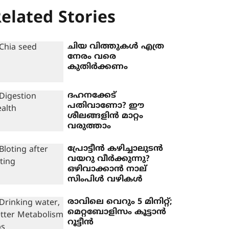
elated Stories
ചിയ വിത്തുകൾ എത്ര
നേരം വരെ
കുതിർക്കണം
ദഹനക്കേട്
പതിവാണോ? ഈ
ശീലങ്ങളിൻ മാറ്റം
വരുത്താം
പ്രോട്ടീൻ കഴിച്ചാലുടൻ
വയറു വീർക്കുന്നു?
ഒഴിവാക്കാൻ നാല്
സിംപിൾ വഴികൾ
രാവിലെ വെറും 5 മിനിറ്റ്;
മെറ്റബോളിസം കൂട്ടാൻ
റൂട്ടീൻ