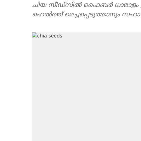
ചിയ സീഡ്സിൽ ഫൈബർ ധാരാളം ഉള്
ഹെൽത്ത് മെച്ചപ്പെടുത്താനും സഹായ