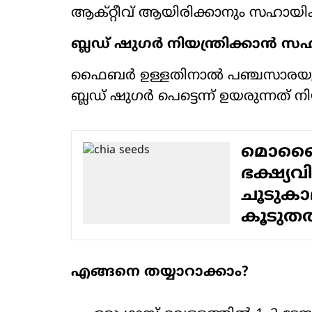
ആക്റ്റീവ് ആയിരിക്കാനും സഹായിക്
ബ്ലഡ് ഷുഗർ നിയന്ത്രിക്കാൻ സ
ഫൈബർ ഉള്ളതിനാൽ പഞ്ചസാരയു
ബ്ലഡ് ഷുഗർ പെട്ടെന്ന് ഉയരുന്നത് ന
മൊബ
ഭക്ഷ്യവ
ചൂടുകാ
കൂടുത
എങ്ങനെ തയ്യാറാക്കാം?