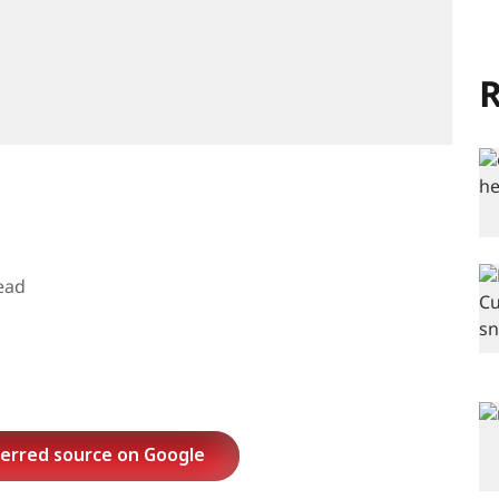
R
ead
ferred source on Google