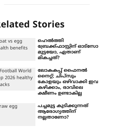
elated Stories
ഹെൽത്തി
ബ്രേക്ക്ഫാസ്റ്റിന് ഓട്സോ
മുട്ടയോ, ഏതാണ്
മികച്ചത്?
ലോകകപ്പ് ഫൈനൽ
നൈറ്റ്; ചിപ്സും
കോളയും ഒഴിവാക്കി ഇവ
കഴിക്കാം, രാവിലെ
ക്ഷീണം ഉണ്ടാകില്ല
പച്ചമുട്ട കുടിക്കുന്നത്
ആരോഗ്യത്തിന്
നല്ലതാണോ?