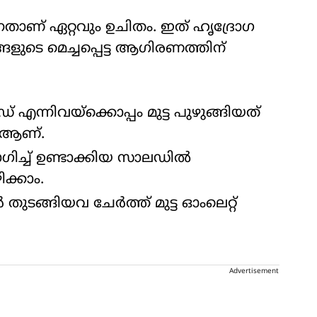
ുന്നതാണ് ഏറ്റവും ഉചിതം. ഇത് ഹൃദ്രോ​ഗ
ടെ മെച്ചപ്പെട്ട ആ​ഗിരണത്തിന്
് എന്നിവയ്ക്കൊപ്പം മുട്ട പുഴുങ്ങിയത്
 ആണ്.
യോ​ഗിച്ച് ഉണ്ടാക്കിയ സാലഡിൽ
ിക്കാം.
തുടങ്ങിയവ ചേർത്ത് മുട്ട ഓംലെറ്റ്
Advertisement