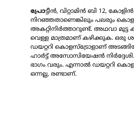
പ്രോ
ട്ടീൻ, വിറ്റാമിൻ ബി 12, ക
നിറഞ്ഞതാണെങ്കിലും പലരും കൊളസ്ട
അകറ്റിനിർത്താറുണ്ട്. അഥവാ മുട്ട ക
വെള്ള മാത്രമാണ് കഴിക്കുക. ഒരു ശരാ
ഡയറ്ററി കൊളസ്ട്രോളാണ് അടങ്ങിയ
ഹാർട്ട് അസോസിയേഷൻ നിർദ്ദേശിച്
ഭാഗം വരും. എന്നാൽ ഡയറ്ററി കൊളസ
ഒന്നല്ല, രണ്ടാണ്.