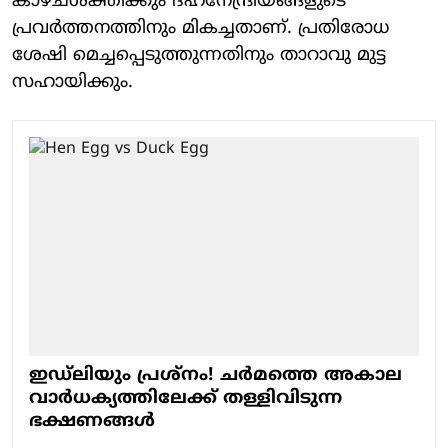
കാഴ്ചശക്തിക്കും ദഹനേന്ദ്രിയങ്ങളുടെ
പ്രവർത്തനത്തിനും മികച്ചതാണ്. പ്രതിരോധ
ശേഷി മെച്ചപ്പെടുത്തുന്നതിനും താറാവു മുട്ട
സഹായിക്കും.
ഇഡ്‌ലിയും പ്രശ്നം! ച‍ർമത്തെ അകാല
വാർധക്യത്തിലേക്ക് തള്ളിവിടുന്ന
ഭക്ഷണങ്ങൾ