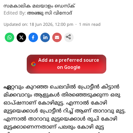
സമകാലിക മലയാളം ഡെസ്ക്
Edited By:
അഞ്ജു സി വിനോദ്‌
Updated on
:
18 Jun 2026, 12:00 pm
1
min read
Add as a preferred source
on Google
ഏ
റ്റവും കുറഞ്ഞ ചെലവിൽ പ്രോട്ടീൻ കിട്ടാൻ
മിക്കവാറും ആളുകൾ തിര‍ഞ്ഞെടുക്കുന്ന ഒരു
ഓപ്ഷനാണ് കോഴിമുട്ട. എന്നാൽ കോഴി
മുട്ടയെക്കാൾ പ്രോട്ടീൻ റിച്ച് ആണ് താറാവു മുട്ട.
എന്നാൽ താറാവു മുട്ടയെക്കാൾ രുചി കോഴി
മുട്ടക്കാണെന്നതാണ് പലരും കോഴി മുട്ട