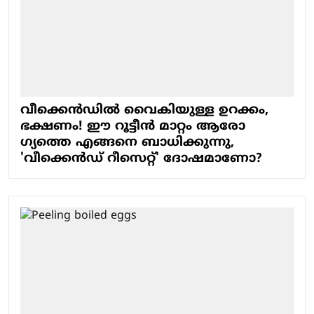
വീക്കെൻഡിൽ വൈകിയുള്ള ഉറക്കം,
ഭക്ഷണം! ഈ റൂട്ടീൻ മാറ്റം ആരോ​
ഗ്യത്തെ എങ്ങനെ ബാധിക്കുന്നു,
'വീക്കെൻഡ് റീസെറ്റ്' ദോഷമാണോ?