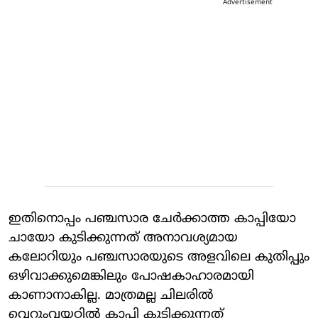
Advertisement
ഇതിനൊപ്പം പഞ്ചസാര ചേർക്കാത്ത കാപ്പിയോ
ചായോ കുടിക്കുന്നത് അനാവശ്യമായ
കലോറിയും പഞ്ചസാരയുടെ അളവിലെ കുതിപ്പും
ഒഴിവാക്കുമെങ്കിലും പോഷകാഹാരമായി
കാണാനാകില്ല. മാത്രമല്ല ചിലരിൽ
വെറുംവയറ്റിൽ കാപ്പി കുടിക്കുന്നത്