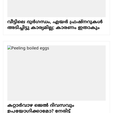
വീട്ടിലെ ദുർ​ഗന്ധം, എയർ ഫ്രഷ്നറുകൾ
അടിച്ചിട്ടു കാര്യമില്ല; കാരണം ഇതാകും
കറ്റാർവാഴ ജെൽ ദിവസവും
ഉപയോഗിക്കാമോ? നേരിട്ട്