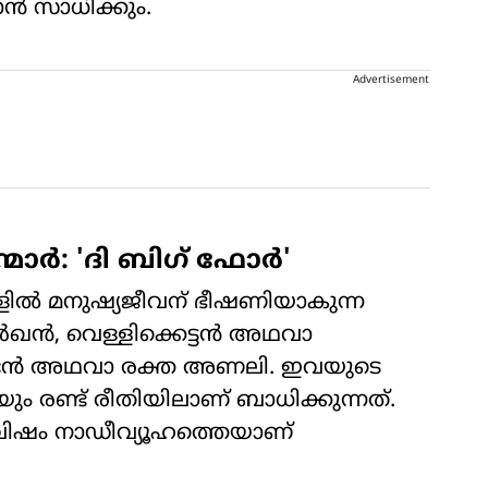
ാൻ സാധിക്കും.
Advertisement
്മാർ: 'ദി ബിഗ് ഫോർ'
കളിൽ മനുഷ്യജീവന് ഭീഷണിയാകുന്ന
ൂർഖൻ, വെള്ളിക്കെട്ടൻ അഥവാ
ടൻ അഥവാ രക്ത അണലി. ഇവയുടെ
ം രണ്ട് രീതിയിലാണ് ബാധിക്കുന്നത്.
ും വിഷം നാഡീവ്യൂഹത്തെയാണ്