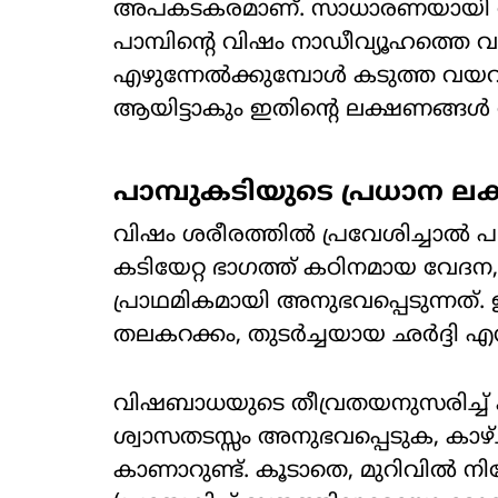
അപകടകരമാണ്. സാധാരണയായി രാത
പാമ്പിന്റെ വിഷം നാഡീവ്യൂഹത്തെ വ
എഴുന്നേൽക്കുമ്പോൾ കടുത്ത 
ആയിട്ടാകും ഇതിന്റെ ലക്ഷണങ്ങൾ 
പാമ്പുകടിയുടെ പ്രധാന 
വിഷം ശരീരത്തിൽ പ്രവേശിച്ചാൽ പ
കടിയേറ്റ ഭാഗത്ത് കഠിനമായ വേദന,
പ്രാഥമികമായി അനുഭവപ്പെടുന്നത
തലകറക്കം, തുടർച്ചയായ ഛർദ്ദി എന
വിഷബാധയുടെ തീവ്രതയനുസരിച്ച്
ശ്വാസതടസ്സം അനുഭവപ്പെടുക, കാഴ
കാണാറുണ്ട്. കൂടാതെ, മുറിവിൽ നിന്