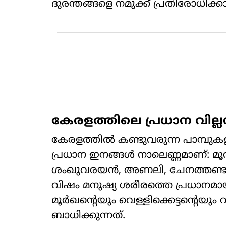
ദുരന്തങ്ങളെ നമുക്ക് പ്രതിരോധിക്ക
കേരളത്തിലെ പ്രധാന വില്ലന
കേരളത്തിൽ കണ്ടുവരുന്ന പാമ്പു
പ്രധാന ഇനങ്ങൾ നാലെണ്ണമാണ്: മ
ശംഖുവരയൻ, അണലി, ചേനത്തണ്
വിഷം മനുഷ്യ ശരീരത്തെ പ്രധാനമായു
മൂർഖന്റെയും വെള്ളിക്കെട്ടന്റെയ
ബാധിക്കുന്നത്.