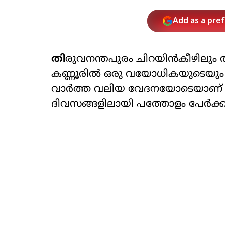
Add as a pre
തി
രുവനന്തപുരം ചിറയിൻകീഴിലും തൃ
കണ്ണൂരിൽ ഒരു വയോധികയുടെയും ജീവ
വാർത്ത വലിയ വേദനയോടെയാണ് നാം
ദിവസങ്ങളിലായി പത്തോളം പേർക്കാണ