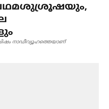
്രഥമശുശ്രൂഷയും,
ില
ളും
ും വിഷം നാഡീവ്യൂഹത്തെയാണ്