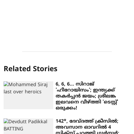
Related Stories
6, 6, 6... സിറാജ്
'ഹീറോയിസം'; ഇന്ത്യക്ക്
തകര്‍പ്പന്‍ ജയം; ശ്രീലങ്ക
ഇലവനെ വീഴ്ത്തി 'ടെസ്റ്റ്'
ഒരുക്കം!
142*, ദേവ്ദത്ത് ക്രീസില്‍;
അവസാന ഓവറില്‍ 4
സിക്‌സ് പറത്തി ഗുര്‍നൂര്‍;