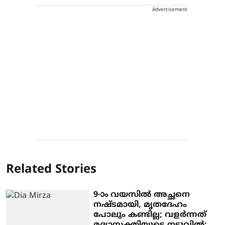
Advertisement
Related Stories
9-ാം വയസില്‍ അച്ഛനെ
നഷ്ടമായി, മൃതദേഹം
പോലും കണ്ടില്ല; വളര്‍ന്നത്
മദ്യാസക്തിയുടെ നടുവില്‍;