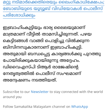
മറ്റു നടിമാര്‍ക്കെതിരെയും ലൈംഗികാധിക്ഷേപം;
ബോബിയുടെ യൂട്യൂബ് വിഡിയോകള്‍ പൊലീസ്
പരിശോധിക്കും
ഇബ്രാഹിംകുട്ടിയും ഭാര്യ ലൈലയുമാണ്
മാത്രമാണ് വീട്ടില്‍ താമസിച്ചിരുന്നത്. പഴയ
കെട്ടിടങ്ങള്‍ വാങ്ങി പൊളിച്ചു വില്‍ക്കുന്ന
ബിസിനസുകാരനാണ് ഇബ്രാഹിംകുട്ടി.
അതുമായി ബന്ധപ്പെട്ട കാര്യങ്ങള്‍ക്കു പുറത്തു
പോയിരിക്കുകയായിരുന്നു അദ്ദേഹം.
ഡിവൈഎസ്പി ടിആര്‍ രാജേഷിന്റെ
നേതൃത്വത്തില്‍ പൊലീസ് സംഘമാണ്
അന്വേഷണം നടത്തിയത്.
Subscribe to our
Newsletter
to stay connected with the world
around you
Follow Samakalika Malayalam channel on
WhatsApp