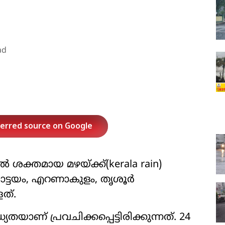
ad
ferred source on Google
്‍ ശക്തമായ മഴയ്ക്ക്(kerala rain)
ോട്ടയം, എറണാകുളം, തൃശൂര്‍
ളത്.
്യതയാണ് പ്രവചിക്കപ്പെട്ടിരിക്കുന്നത്. 24