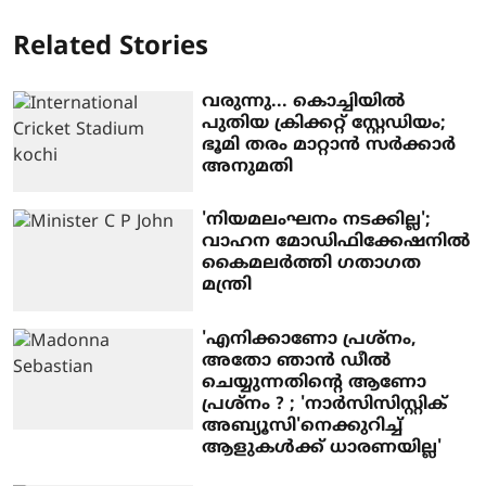
Related Stories
വരുന്നു... കൊച്ചിയിൽ
പുതിയ ക്രിക്കറ്റ് സ്റ്റേഡിയം;
ഭൂമി തരം മാറ്റാൻ സർക്കാർ
അനുമതി
'നിയമലംഘനം നടക്കില്ല';
വാഹന മോഡിഫിക്കേഷനിൽ
കൈമലർത്തി ഗതാഗത
മന്ത്രി
'എനിക്കാണോ പ്രശ്നം,
അതോ ഞാൻ ഡീൽ
ചെയ്യുന്നതിന്റെ ആണോ
പ്രശ്നം ? ; 'നാർസിസിസ്റ്റിക്
അബ്യൂസി'നെക്കുറിച്ച്
ആളുകൾക്ക് ധാരണയില്ല'