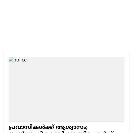
പ്രവാസികൾക്ക് ആശ്വാസം;