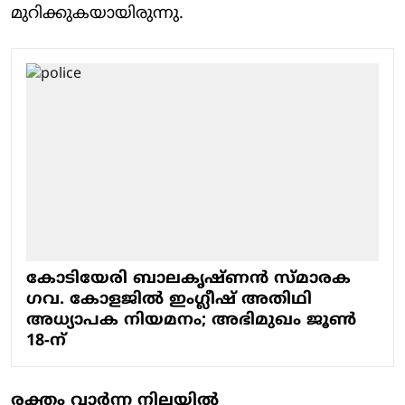
മുറിക്കുകയായിരുന്നു.
കോടിയേരി ബാലകൃഷ്ണൻ സ്മാരക
ഗവ. കോളജിൽ ഇംഗ്ലീഷ് അതിഥി
അധ്യാപക നിയമനം; അഭിമുഖം ജൂൺ
18-ന്
രക്തം വാർന്ന നിലയിൽ