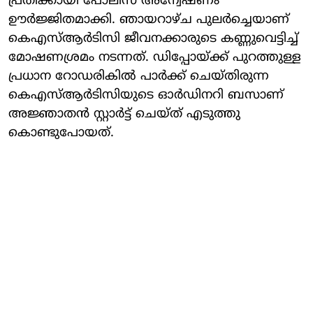
പ്രതിക്കായി പോലീസ് അന്വേഷണം
ഊർജ്ജിതമാക്കി. ഞായറാഴ്ച പുലർച്ചെയാണ്
കെഎസ്ആർടിസി ജീവനക്കാരുടെ കണ്ണുവെട്ടിച്ച്
മോഷണശ്രമം നടന്നത്. ഡിപ്പോയ്ക്ക് പുറത്തുള്ള
പ്രധാന റോഡരികിൽ പാർക്ക് ചെയ്തിരുന്ന
കെഎസ്ആർടിസിയുടെ ഓർഡിനറി ബസാണ്
അജ്ഞാതൻ സ്റ്റാർട്ട് ചെയ്ത് എടുത്തു
കൊണ്ടുപോയത്.