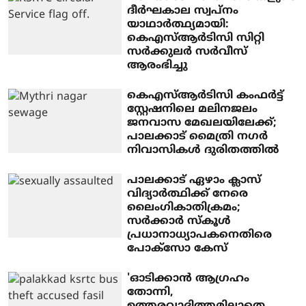
ദീർഘകാല സ്വപ്നം
യാഥാർത്ഥ്യമായി:
കെഎസ്ആർടിസി സിറ്റി
സർക്കുലർ സർവീസ്
ആരംഭിച്ചു
കെഎസ്ആർടിസി കംഫർട്ട്
സ്റ്റേഷനിലെ മലിനജലം
ജനവാസ മേഖലയിലേക്ക്;
പാലക്കാട് മൈത്രി നഗർ
നിവാസികൾ ദുരിതത്തിൽ
പാലക്കാട് ഏഴാം ക്ലാസ്
വിദ്യാർത്ഥിക്ക് നേരെ
ലൈംഗികാതിക്രമം;
സർക്കാർ സ്കൂൾ
പ്രധാനാധ്യാപകനെതിരെ
പോക്സോ കേസ്
'ഓടിക്കാന്‍ ആഗ്രഹം
തോന്നി,