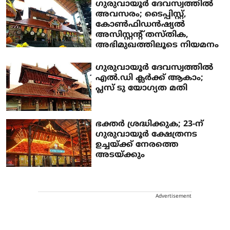
ഗുരുവായൂർ ദേവസ്വത്തിൽ
അവസരം; ടൈപ്പിസ്റ്റ്,
കോൺഫിഡൻഷ്യൽ
അസിസ്റ്റന്റ് തസ്തിക,
അഭിമുഖത്തിലൂടെ നിയമനം
ഗുരുവായൂർ ദേവസ്വത്തിൽ
എൽ.ഡി ക്ലർക്ക് ആകാം;
പ്ലസ് ടു യോഗ്യത മതി
ഭക്തർ ശ്രദ്ധിക്കുക; 23-ന്
ഗുരുവായൂർ ക്ഷേത്രനട
ഉച്ചയ്ക്ക് നേരത്തെ
അടയ്ക്കും
Advertisement