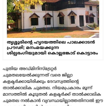
തൃശ്ശൂരിന്റെ ഹൃദയത്തിലെ പാലക്കാടൻ
പ്രൗഢി; മനംമയക്കുന്ന
ശില്പഭംഗിയുമായി കൊല്ലങ്കോട് കൊട്ടാരം
പുതിയ അഡ്മിനിസ്ട്രേറ്റർ
ചുമതലയേൽക്കുന്നത് വരെ ജില്ലാ
കളക്ടർക്കായിരിക്കും ദേവസ്വത്തിന്റെ
താൽക്കാലിക ചുമതല. നിയമപ്രകാരം മൂന്ന്
മാസത്തിൽ കൂടുതൽ കളക്ടർക്ക് താൽക്കാലിക
ചുമതല നൽകാൻ വ്യവസ്ഥയില്ലാത്തതിനാൽ ഈ