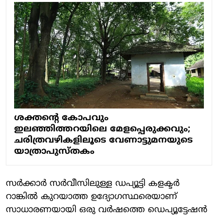
ശക്തന്റെ കോപവും
ഇലഞ്ഞിത്തറയിലെ മേളപ്പെരുക്കവും;
ചരിത്രവഴികളിലൂടെ വേണാട്ടുമനയുടെ
യാത്രാപുസ്തകം
സർക്കാർ സർവീസിലുള്ള ഡപ്യൂട്ടി കളക്ടർ
റാങ്കിൽ കുറയാത്ത ഉദ്യോഗസ്ഥരെയാണ്
സാധാരണയായി ഒരു വർഷത്തെ ഡെപ്യൂട്ടേഷൻ