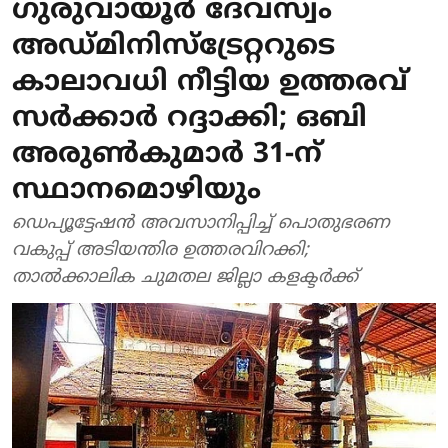
ഗുരുവായൂർ ദേവസ്വം
അഡ്മിനിസ്ട്രേറ്ററുടെ
കാലാവധി നീട്ടിയ ഉത്തരവ്
സർക്കാർ റദ്ദാക്കി; ഒബി
അരുൺകുമാർ 31-ന്
സ്ഥാനമൊഴിയും
ഡെപ്യൂട്ടേഷൻ അവസാനിപ്പിച്ച് പൊതുഭരണ
വകുപ്പ് അടിയന്തിര ഉത്തരവിറക്കി;
താൽക്കാലിക ചുമതല ജില്ലാ കളക്ടർക്ക്