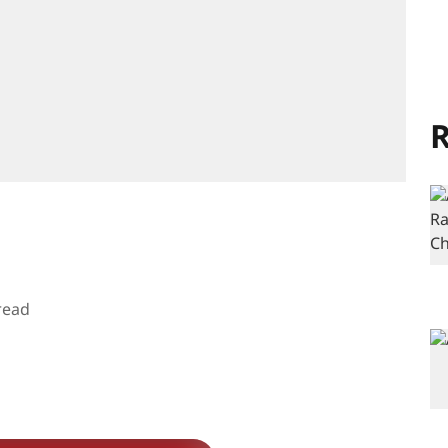
R
read