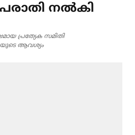
ക് പരാതി നല്‍കി
്ഷമായ പ്രത്യേക സമിതി
ബയുടെ ആവശ്യം