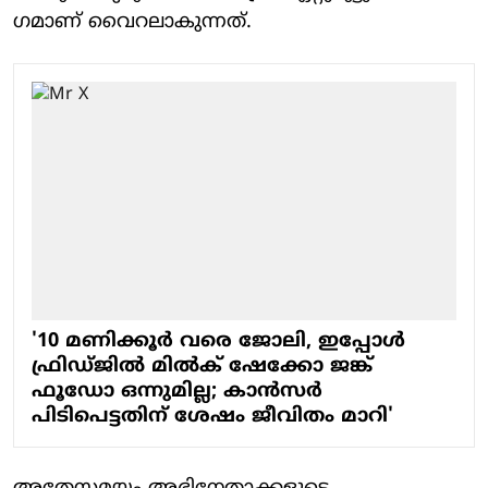
ഗമാണ് വൈറലാകുന്നത്.
'10 മണിക്കൂർ വരെ ജോലി, ഇപ്പോൾ
ഫ്രിഡ്ജിൽ മിൽക് ഷേക്കോ ജങ്ക്
ഫൂഡോ ഒന്നുമില്ല; കാൻസർ
പിടിപെട്ടതിന് ശേഷം ജീവിതം മാറി'