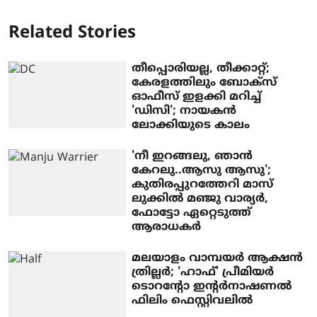
Related Stories
തീപ്പൊരിയല്ല, തീക്കാറ്റ്;
കേരളത്തിലും ബോക്സ്
ഓഫീസ് ഇളക്കി മറിച്ച്
'ഡിസി'; നായകന്‍
ലോക്കിയുടെ കാലം
'നീ ഇറങ്ങലു, ഞാൻ
കേറലു..ആസു ആസു';
കുതിരപ്പുറത്തേറി മാസ്
ലുക്കിൽ മഞ്ജു വാര്യർ,
ഫോട്ടോ ഏറ്റെടുത്ത്
ആരാധകർ
മലയാളം വാമ്പയർ ആക്ഷൻ
ത്രില്ലർ; 'ഹാഫ്' പ്രീമിയർ
ടൊറന്റോ ഇന്റർനാഷണൽ
ഫിലിം ഫെസ്റ്റിവലിൽ