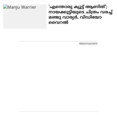
'എന്തൊരു ക്യൂട്ട് ആണിത്';
നായക്കുട്ടിയുടെ ചിത്രം വരച്ച്
മഞ്ജു വാര്യർ, വിഡിയോ
വൈറൽ
Advertisement