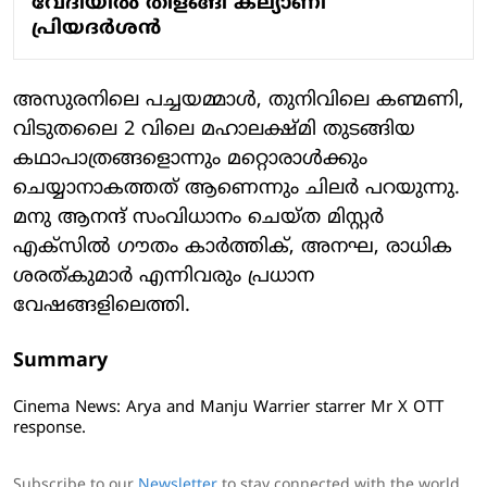
വേദിയിൽ തിളങ്ങി കല്യാണി
പ്രിയദർശൻ
അസുരനിലെ പച്ചയമ്മാൾ, തുനിവിലെ കണ്മണി,
വിടുതലൈ 2 വിലെ മഹാലക്ഷ്മി തുടങ്ങിയ
കഥാപാത്രങ്ങളൊന്നും മറ്റൊരാൾക്കും
ചെയ്യാനാകത്തത് ആണെന്നും ചിലർ പറയുന്നു. ​
മനു ആനന്ദ് സംവിധാനം ചെയ്ത മിസ്റ്റർ
എക്സിൽ ​ഗൗതം കാർത്തിക്, അനഘ, രാധിക
ശരത്കുമാർ എന്നിവരും പ്രധാന
വേഷങ്ങളിലെത്തി.
Summary
Cinema News: Arya and Manju Warrier starrer Mr X OTT
response.
Subscribe to our
Newsletter
to stay connected with the world