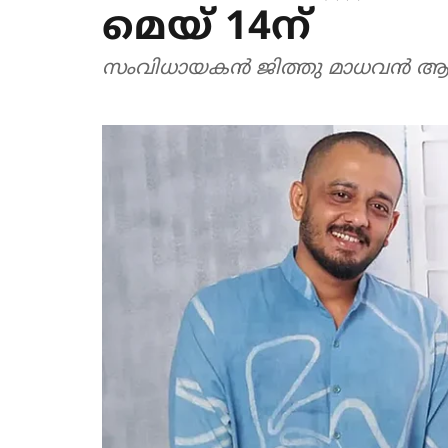
മെയ് 14ന്
സംവിധായകൻ ജിത്തു മാധവൻ ആണ് ചി