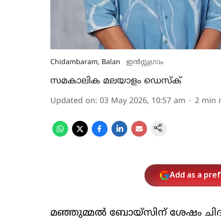
Chidambaram, Balan
ഇൻസ്റ്റ​ഗ്രാം
സമകാലിക മലയാളം ഡെസ്ക്
Updated on
:
03 May 2026, 10:57 am
2
min 
Add as a pre
മഞ്ഞുമ്മൽ ബോയ്സിന് ശേഷം ചിദ