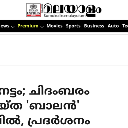
News
Premium
Movies
Sports
Business
Auto
Te
ട്ടം; ചിദംബരം
യ്ത 'ബാലൻ'
ലിൽ, പ്രദർശനം