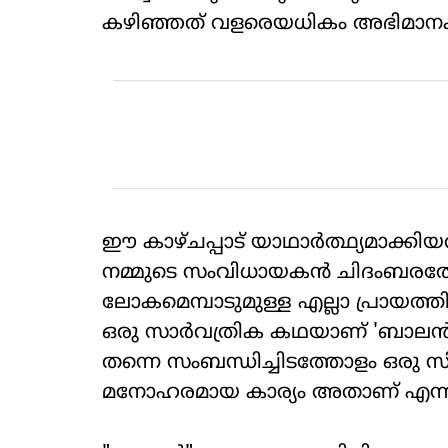
കഴിഞ്ഞത് വളരെയധികം അഭിമാന
ഈ കാഴ്ചപ്പാട് യാഥാർത്ഥ്യമാക്ക
നമ്മുടെ സംവിധായകൻ ചിദംബരത്തോ
ലോകമെമ്പാടുമുള്ള എല്ലാ പ്രായത്
ഒരു സാർവത്രിക കഥയാണ് 'ബാലൻ-ദി
തന്നെ സംബന്ധിച്ചിടത്തോളം ഒരു സി
മനോഹരമായ കാര്യം അതാണ് എന്