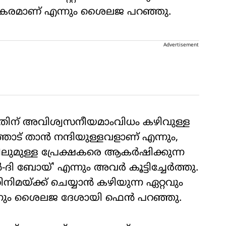
കരമാണ് എന്നും ശൈലജ പറഞ്ഞു.
Advertisement
ിയതിന് അവിശ്വസനീയമാംവിധം കഴിവുള്ള
ട് താൻ നന്ദിയുള്ളവളാണ് എന്നും,
തിലുമുള്ള പ്രേക്ഷകരെ ആകർഷിക്കുന്ന
 ബോയ്' എന്നും അവർ കൂട്ടിച്ചേർത്തു.
നിമയ്ക്ക് ചെയ്യാൻ കഴിയുന്ന ഏറ്റവും
നും ശൈലജ ദേശായി ഫെൻ പറഞ്ഞു.