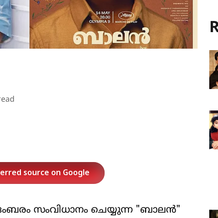
R
read
ferred source on Google
ംബരം സംവിധാനം ചെയ്യുന്ന "ബാലൻ"