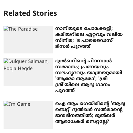
Related Stories
നാനിയുടെ ചോരക്കളി;
കരിയറിലെ ഏറ്റവും വലിയ
സിനിമ; 'ദ പാരഡൈസ്'
ടീസർ പുറത്ത്
ദുല്‍ഖറിന്‍റെ പിറന്നാള്‍
സമ്മാനം; പ്രണയവും
സൗഹൃദവും യാത്രയുമായി
'ആരോ ആരോ'; 'ശ്രീ
ശ്രീ'യിലെ ആദ്യ ഗാനം
പുറത്ത്
ഐ ആം ഗെയിമിൻ്റെ 'ആദ്യ
ബെറ്റ്' ദുൽഖർ സൽമാൻ്റെ
ജന്മദിനത്തിൽ; ദുല്‍ഖർ
ആരാധകർ സെറ്റല്ലേ?