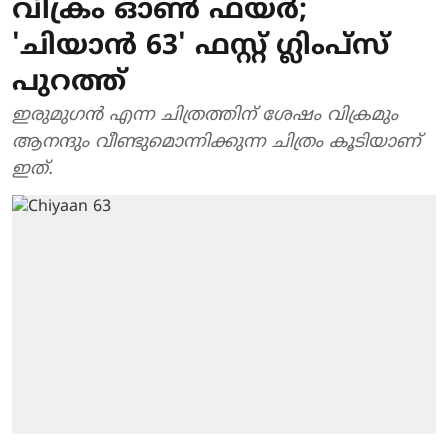
വിക്രം ഓൺ ഫയർ;
'ചിയാൻ 63' ഫസ്റ്റ് ​ഗ്ലിംപ്സ്
പുറത്ത്
ഇരുമു​ഗൻ എന്ന ചിത്രത്തിന് ശേഷം വിക്രമും
ആനന്ദും വീണ്ടുമൊന്നിക്കുന്ന ചിത്രം കൂടിയാണ്
ഇത്.