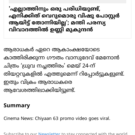
'എല്ലാത്തിനും ഒരു പരിധിയുണ്ട്,
എനിക്കിത് വെറുമൊരു വിഷു പോസ്റ്റർ
ആയിട്ട് തോന്നിയില്ല'; മന്തി പരസ്യ
വിവാദത്തിൽ ഉണ്ണി മുകുന്ദൻ
ആരാധകർ ഏറെ ആകാംക്ഷയോടെ
കാത്തിരിക്കുന്ന ഗൗതം വാസുദേവ് മേനോൻ
ചിത്രം ‘ധ്രുവ നച്ചത്തിരം’ മെയ് 24-ന്
തിയറ്ററുകളിൽ എത്തുമെന്ന് റിപ്പോർട്ടുകളുണ്ട്.
ഇതും വിക്രം ആരാധകരെ
ആവേശത്തിലാക്കിയിട്ടുണ്ട്.
Summary
Cinema News: Chiyaan 63 promo video goes viral.
Subscribe to our
Newsletter
to stay connected with the world