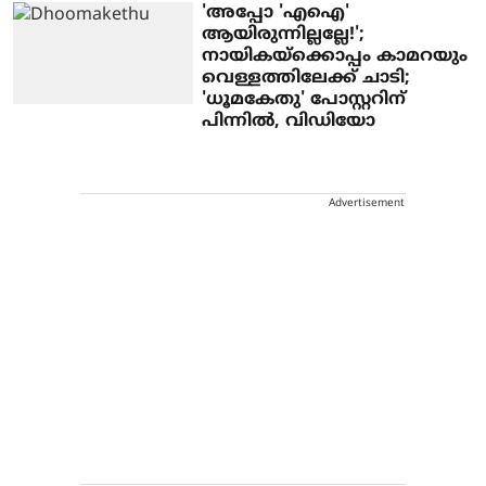
'അപ്പോ 'എഐ'
ആയിരുന്നില്ലല്ലേ!';
നായികയ്‌ക്കൊപ്പം കാമറയും
വെള്ളത്തിലേക്ക് ചാടി;
'ധൂമകേതു' പോസ്റ്ററിന്
പിന്നില്‍, വിഡിയോ
Advertisement