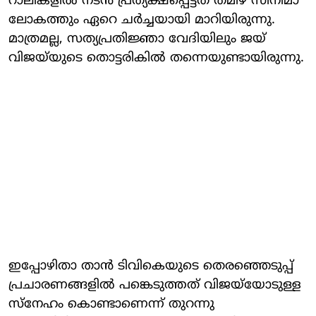
റാലികളിൽ നടൻ പ്രത്യക്ഷപ്പെട്ടത് തമിഴ് സിനിമാ
ലോകത്തും ഏറെ ചർച്ചയായി മാറിയിരുന്നു.
മാത്രമല്ല, സത്യപ്രതിജ്ഞാ വേദിയിലും ജയ്
വിജയ്‌യുടെ തൊട്ടരികിൽ തന്നെയുണ്ടായിരുന്നു.
ഇപ്പോഴിതാ താൻ ടിവികെയുടെ തെരഞ്ഞെടുപ്പ്
പ്രചാരണങ്ങളിൽ പങ്കെടുത്തത് വിജയ്‍യോടുള്ള
സ്നേഹം കൊണ്ടാണെന്ന് തുറന്നു