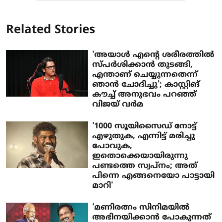
Related Stories
'അയാൾ എന്റെ ശരീരത്തിൽ
സ്പർശിക്കാൻ തുടങ്ങി,
എന്താണ് ചെയ്യുന്നതെന്ന്
ഞാൻ ചോദിച്ചു'; കാസ്റ്റിങ്
കൗച്ച് അനുഭവം പറഞ്ഞ്
വിജയ് വർമ
'1000 സൂയിസൈഡ് നോട്ട്
എഴുതുക, എന്നിട്ട് മരിച്ചു
പോവുക,
ഇതൊക്കെയായിരുന്നു
പണ്ടത്തെ സ്വപ്നം; അത്
പിന്നെ എങ്ങനെയോ പാട്ടായി
മാറി'
'മണിരത്നം സിനിമയിൽ
അഭിനയിക്കാൻ പോകുന്നത്