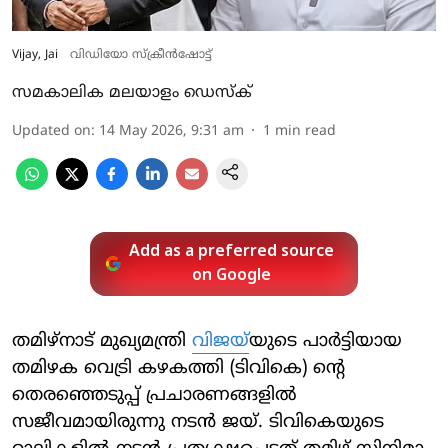
Vijay, Jai
വിഡിയോ സ്ക്രീൻഷോട്ട്
സമകാലിക മലയാളം ഡെസ്ക്
Updated on
:
14 May 2026, 9:31 am
1
min read
Add as a preferred source
on Google
തമിഴ്നാട് മുഖ്യമന്ത്രി
വിജയ്‌
യുടെ പാർട്ടിയായ
തമിഴക വെട്രി കഴകത്തി (ടിവികെ) ന്റെ
തെരഞ്ഞെടുപ്പ് പ്രചാരണങ്ങളിൽ
സജീവമായിരുന്നു നടൻ ജയ്. ടിവികെയുടെ