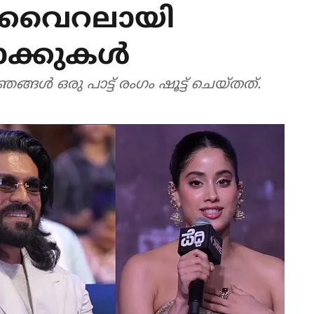
'; വൈറലായി
ാക്കുകൾ
ൾ ഒരു പാട്ട് രം​ഗം ഷൂട്ട് ചെയ്തത്.