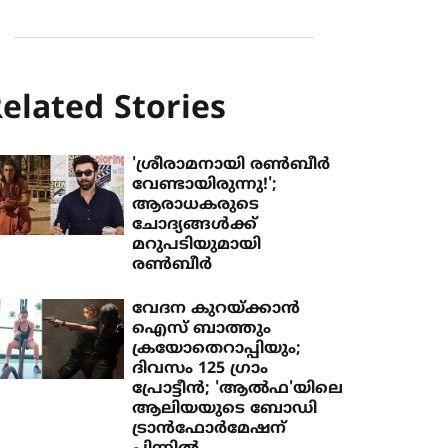
elated Stories
'ശ്രീരാമനായി രൺബീർ
വേണ്ടായിരുന്നു!';
ആരാധകരുടെ
ചോദ്യങ്ങൾക്ക്
മറുപടിയുമായി
രൺബീർ
വേദന കുറയ്ക്കാൻ
ഐസ് ബാത്തും
ക്രയോതെറാപ്പിയും;
ദിവസം 125 ​ഗ്രാം
പ്രോട്ടീൻ; 'ആൽഫ'യിലെ
ആലിയയുടെ ബോഡി
ട്രാൻഫോർമേഷന്