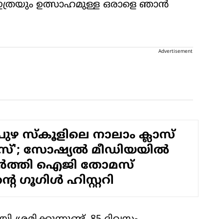
 ഇത്രയും ഉത്സാഹമുള്ള ഒരാളെ ഞാന്‍
Advertisement
ുഴ സ്കൂളിലെ നാലാം ക്ലാസ്
്'; സോഷ്യൽ മീഡിയയിൽ
പടർത്തി ഐജി തോമസ്
്റെ ​ഗൂ​ഗിൾ ഹിസ്റ്ററി