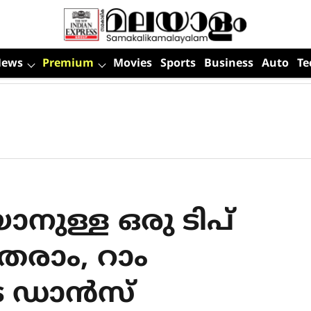
News
Premium
Movies
Sports
Business
Auto
Te
യാനുള്ള ഒരു ടിപ്
രാം, റാം
െ ഡാൻസ്