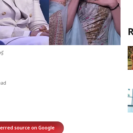
R
ട്
ead
ferred source on Google