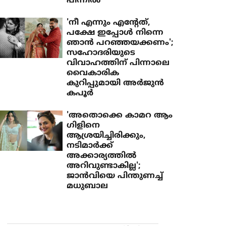
പിന്നിൽ
'നീ എന്നും എന്റേത്,
പക്ഷേ ഇപ്പോൾ നിന്നെ
ഞാൻ പറഞ്ഞയക്കണം';
സഹോദരിയുടെ
വിവാഹത്തിന് പിന്നാലെ
വൈകാരിക
കുറിപ്പുമായി അർജുൻ
കപൂർ
'അതൊക്കെ കാമറ ആം​
ഗിളിനെ
ആശ്രയിച്ചിരിക്കും,
നടിമാർക്ക്
അക്കാര്യത്തിൽ
അറിവുണ്ടാകില്ല';
ജാൻവിയെ പിന്തുണച്ച്
മധുബാല