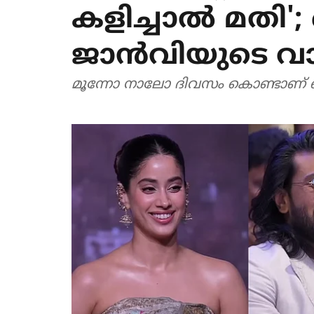
കളിച്ചാൽ മതി
ജാൻവിയുടെ വ
മൂന്നോ നാലോ ദിവസം കൊണ്ടാണ് ഞങ്ങ