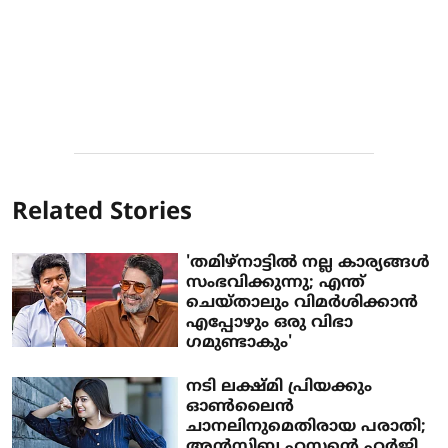
Related Stories
'തമിഴ്നാട്ടിൽ നല്ല കാര്യങ്ങൾ
സംഭവിക്കുന്നു; എന്ത്
ചെയ്താലും വിമർശിക്കാൻ
എപ്പോഴും ഒരു വിഭാ​
ഗമുണ്ടാകും'
നടി ലക്ഷ്മി പ്രിയക്കും
ഓൺലൈൻ
ചാനലിനുമെതിരായ പരാതി;
അൻസിബ ഹസ്സന്റെ ഹർജി