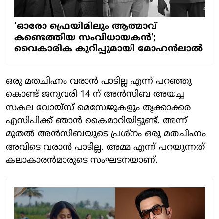
'ഓരോ ഫ്രെയിമിലും ആത്മാവ്
കണ്ടെത്തിയ സംവിധായകന്‍';
വൈകാരിക കുറിപ്പുമായി മോഹൻലാൽ
ഒരു മതചിഹ്നം വരാൻ പാടില്ല എന്ന് പറഞ്ഞു
കൊണ്ട് ജനുവരി 14 ന് അൻസിബ അയച്ച
സകല വോയ്സ് മെസേജുകളും തൃക്കാക്കര
എസിപിക്ക് ഞാൻ കൈമാറിയിട്ടുണ്ട്. അന്ന്
മുതൽ അൻസിബയുടെ പ്രശ്നം ഒരു മതചി​ഹ്നം
അവിടെ വരാൻ പാടില്ല. അമ്മ എന്ന് പറയുന്നത്
കലാകാരൻമാരുടെ സംഘടനയാണ്.