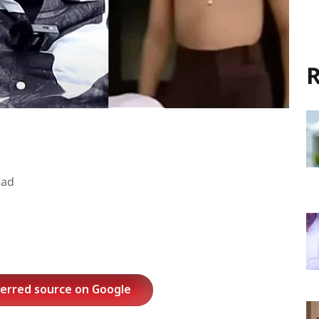
R
ead
ferred source on Google