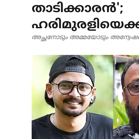
താടിക്കാരന്‍';
ഹരിമുരളിയെക്കു
അച്ഛനോടും അമ്മയോടും അന്വേഷണം