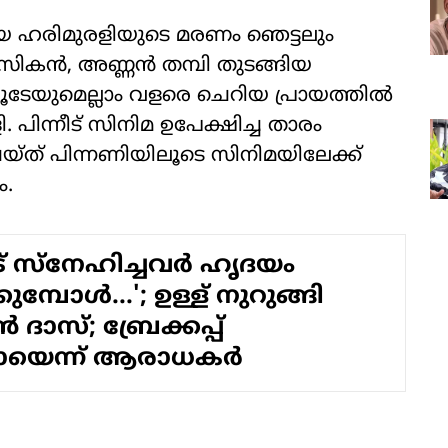
യ ഹരിമുരളിയുടെ മരണം ഞെട്ടലും
ികന്‍, അണ്ണന്‍ തമ്പി തുടങ്ങിയ
േയുമെല്ലാം വളരെ ചെറിയ പ്രായത്തില്‍
ി. പിന്നീട് സിനിമ ഉപേക്ഷിച്ച താരം
െയ്ത് പിന്നണിയിലൂടെ സിനിമയിലേക്ക്
ം.
് സ്‌നേഹിച്ചവര്‍ ഹൃദയം
ുമ്പോള്‍...'; ഉള്ള് നുറുങ്ങി
‍ ദാസ്; ബ്രേക്കപ്പ്
ന്ന് ആരാധകര്‍