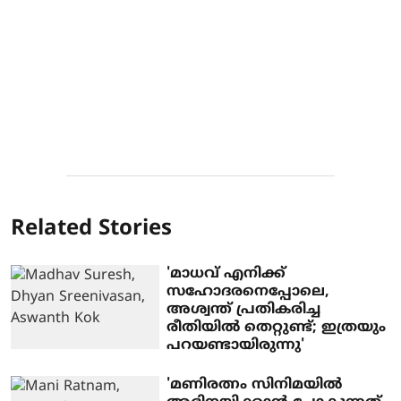
Related Stories
'മാധവ് എനിക്ക്
സഹോദരനെപ്പോലെ,
അശ്വന്ത് പ്രതികരിച്ച
രീതിയിൽ തെറ്റുണ്ട്; ഇത്രയും
പറയണ്ടായിരുന്നു'
'മണിരത്നം സിനിമയിൽ