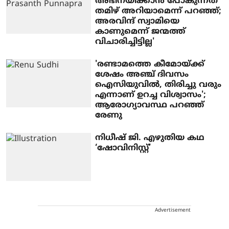
അഭിനയിക്കാൻ പോകുന്നത്
തമിഴ് അറിയാമെന്ന് പറഞ്ഞ്;
അരവിന്ദ് സ്വാമിയെ
കാണുമെന്ന് ജന്മത്ത്
വിചാരിച്ചിട്ടില്ല'
'രണ്ടാമത്തെ കീമോയ്ക്ക്
ശേഷം അഞ്ച് ദിവസം
ഐസിയുവിൽ, തിരിച്ചു വരും
എന്നാണ് ഉറച്ച വിശ്വാസം';
ആരോ​ഗ്യാവസ്ഥ പറഞ്ഞ്
രേണു
നിധീഷ് ജി. എഴുതിയ കഥ
‘ഷോവിനിസ്റ്റ്’
Advertisement