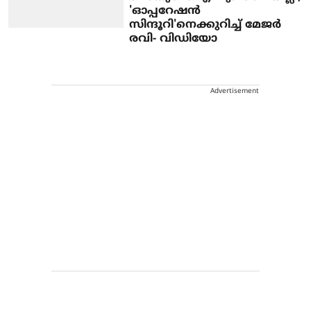
'ഓപ്പറേഷൻ
സിന്ദൂറി'നെക്കുറിച്ച് മേജർ
രവി- വിഡിയോ
Advertisement