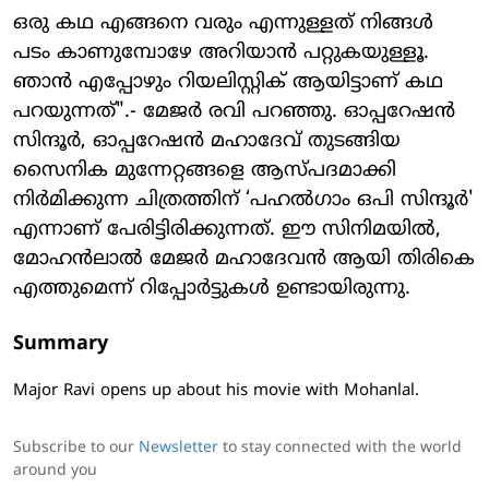
ഒരു കഥ എങ്ങനെ വരും എന്നുള്ളത് നിങ്ങൾ
പടം കാണുമ്പോഴേ അറിയാൻ പറ്റുകയുള്ളൂ.
ഞാൻ എപ്പോഴും റിയലിസ്റ്റിക് ആയിട്ടാണ് കഥ
പറയുന്നത്".- മേജര്‍ രവി പറഞ്ഞു. ഓപ്പറേഷൻ
സിന്ദൂർ, ഓപ്പറേഷൻ മഹാദേവ് തുടങ്ങിയ
സെെനിക മുന്നേറ്റങ്ങളെ ആസ്പദമാക്കി
നിർമിക്കുന്ന ചിത്രത്തിന് ‘പഹൽഗാം ഒപി സിന്ദൂർ'
എന്നാണ് പേരിട്ടിരിക്കുന്നത്. ‌ഈ സിനിമയിൽ,
മോഹൻലാൽ മേജർ മഹാദേവൻ ആയി തിരികെ
എത്തുമെന്ന് റിപ്പോർട്ടുകൾ ഉണ്ടായിരുന്നു.
Summary
Major Ravi opens up about his movie with Mohanlal.
Subscribe to our
Newsletter
to stay connected with the world
around you