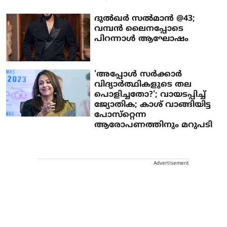
ദുൽഖർ സൽമാൻ @43;
വമ്പൻ ലൈനപ്പോടെ
പിറന്നാൾ ആഘോഷം
'അപ്പോള്‍ സര്‍ക്കാര്‍
വിദ്യാര്‍ത്ഥികളുടെ തല
പൊളിച്ചതോ?'; വായടപ്പിച്ച്
ജ്യോതിക; കാശ് വാങ്ങിയിട്ട
പോസ്‌റ്റെന്ന
ആരോപണത്തിനും മറുപടി
Advertisement