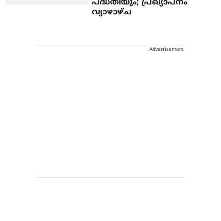
പദ്ധതിയും; പ്രഖ്യാപനം
വ്യാഴാഴ്ച
Advertisement