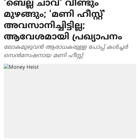
'ബെല്ല ചാവ്' വീണ്ടും
മുഴങ്ങും; 'മണി ഹീസ്റ്റ്'
അവസാനിച്ചിട്ടില്ല;
ആവേശമായി പ്രഖ്യാപനം
ലോകമുഴുവന്‍ ആരാധകരുള്ള പോപ്പ് കള്‍ച്ചര്‍
സെന്‍സേഷനായ മണി ഹീസ്റ്റ്