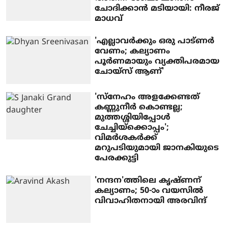
ചോദിക്കാന്‍ മടിയായി: നീരജ്
മാധവ്
'എല്ലാവർക്കും ഒരു പാട്ണർ
വേണം; കല്യാണം
പൂർണമായും വ്യക്തിപരമായ
ചോയ്സ് ആണ്'
'സ്‌നേഹം അളക്കേണ്ടത്
കണ്ണുനീര്‍ കൊണ്ടല്ല;
മുത്തശ്ശിയിപ്പോള്‍
ചേച്ചിയ്‌ക്കൊപ്പം';
വിമര്‍ശകര്‍ക്ക്
മറുപടിയുമായി ജാനകിയുടെ
പേരക്കുട്ടി
'നന്ദന'ത്തിലെ കൃഷ്ണന്
കല്യാണം; 50-ാം വയസില്‍
വിവാഹിതനായി അരവിന്ദ്