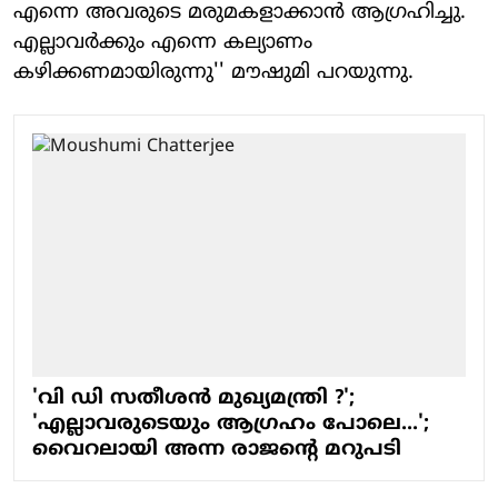
എന്നെ അവരുടെ മരുമകളാക്കാന്‍ ആഗ്രഹിച്ചു.
എല്ലാവര്‍ക്കും എന്നെ കല്യാണം
കഴിക്കണമായിരുന്നു'' മൗഷുമി പറയുന്നു.
'വി ഡി സതീശൻ മുഖ്യമന്ത്രി ?';
'എല്ലാവരുടെയും ആ​ഗ്രഹം പോലെ...';
വൈറലായി അന്ന രാജന്റെ മറുപടി