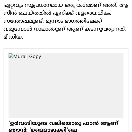
ഏറ്റവും സുപ്രധാനമായ ഒരു രം​ഗമാണ് അത്. ആ
സീൻ ചെയ്തതിൽ എനിക്ക് വളരെയധികം
സന്തോഷമുണ്ട്. മൂന്നാം ഭാ​ഗത്തിലേക്ക്
വരുമ്പോൾ നാലാംതൂണ് ആണ് കടന്നുവരുന്നത്,
മീഡിയ.
'ഉർവശിയുടെ വലിയൊരു ഫാൻ ആണ്
ഞാൻ; 'ഉള്ളൊഴുക്കി'ലെ