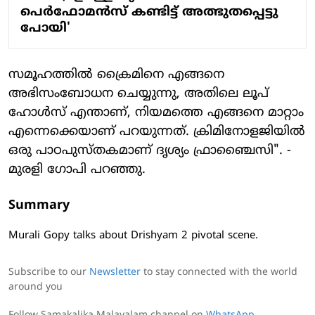
പെർ‌ഫോമൻസ് കണ്ടിട്ട് അത്ഭുതപ്പെട്ടു
പോയി'
സമൂഹത്തിൽ ക്രൈമിനെ എങ്ങനെ
അഭിസംബോധന ചെയ്യുന്നു, അതിലെ ലൂപ്
ഹോൾസ് എന്താണ്, നിയമത്തെ എങ്ങനെ മാറ്റാം
എന്നെക്കെയാണ് പറയുന്നത്. ക്രിമിനോളജിയിൽ
ഒരു പാഠപുസ്തകമാണ് ദൃശ്യം ഫ്രാഞ്ചൈസി". -
മുരളി ​ഗോപി പറഞ്ഞു.
Summary
Murali Gopy talks about Drishyam 2 pivotal scene.
Subscribe to our
Newsletter
to stay connected with the world
around you