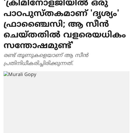
'ക്രിമിനോളജിയിൽ ഒരു
പാഠപുസ്തകമാണ് 'ദൃശ്യം'
ഫ്രാഞ്ചൈസി; ആ സീൻ
ചെയ്തതിൽ വളരെയധികം
സന്തോഷമുണ്ട്'
രണ്ട് തൂണുകളെയാണ് ആ സീൻ
പ്രതിനിധീകരിച്ചിരിക്കുന്നത്.