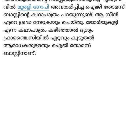
വിൽ
മുരളി ​ഗോപി
അവതരിപ്പിച്ച ഐജി തോമസ്
ബാസ്റ്റിന്റെ കഥാപാത്രം പറയുന്നുണ്ട്. ആ സീൻ
ഏറെ ശ്രദ്ധ നേടുകയും ചെയ്തു. ജോർജുകുട്ടി
എന്ന കഥാപാത്രം കഴിഞ്ഞാൽ ദൃശ്യം
ഫ്രാഞ്ചൈസിയിൽ ഏറ്റവും കൂടുതൽ
ആരാധകരുള്ളതും ഐജി തോമസ്
ബാസ്റ്റിനാണ്.