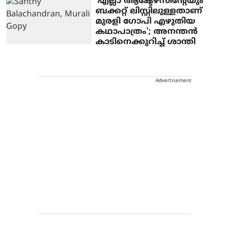
'എല്ലാ ആക്ടേഴ്‌സിന്റേയും
ബക്കറ്റ് ലിസ്റ്റിലുള്ളതാണ്
മുരളി ഗോപി എഴുതിയ
കഥാപാത്രം'; അനന്തന്‍
കാടിനെക്കുറിച്ച് ശാന്തി
Advertisement