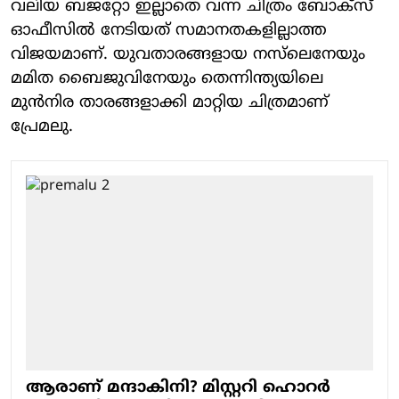
വലിയ ബജറ്റോ ഇല്ലാതെ വന്ന ചിത്രം ബോക്‌സ്
ഓഫീസില്‍ നേടിയത് സമാനതകളില്ലാത്ത
വിജയമാണ്. യുവതാരങ്ങളായ നസ്‌ലെനേയും
മമിത ബൈജുവിനേയും തെന്നിന്ത്യയിലെ
മുന്‍നിര താരങ്ങളാക്കി മാറ്റിയ ചിത്രമാണ്
പ്രേമലു.
ആരാണ് മന്ദാകിനി? മിസ്റ്ററി ഹൊറർ