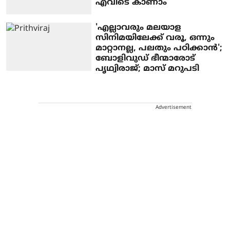
എവിടെ കാണാം
'എല്ലാവരും മലയാള
സിനിമയിലേക്ക് വരൂ, ഒന്നും
മാറ്റാനല്ല, പലതും പഠിക്കാന്‍';
ബോളിവുഡ് ഭീന്മാരോട്
പൃഥ്വിരാജ്; മാസ് മറുപടി
Advertisement