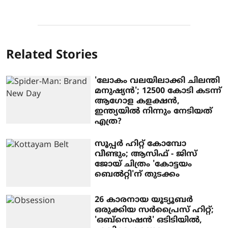
Related Stories
'ലോകം വലയിലാക്കി ചിലന്തി
മനുഷ്യന്‍'; 12500 കോടി കടന്ന്
ആഗോള കളക്ഷന്‍,
ഇന്ത്യയില്‍ നിന്നും നേടിയത്
എത്ര?
സൂപ്പർ ഹിറ്റ് കോമ്പോ
വീണ്ടും; ആസിഫ് - ജിസ്
ജോയ് ചിത്രം 'കോട്ടയം
ബെൽറ്റി'ന് തുടക്കം
26 കാരനായ യൂട്യൂബർ
ഒരുക്കിയ സർപ്രൈസ് ഹിറ്റ്;
'ഒബ്സെഷൻ' ഒടിടിയിൽ,